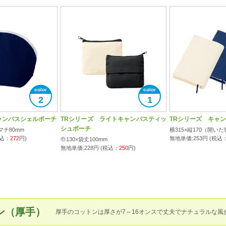
2
1
ャンバスシェルポーチ
TRシリーズ ライトキャンバスティッ
TRシリーズ キャ
シュポーチ
マチ80mm
横315×縦170（開い
税込：
272
円)
無地単価:
253
円 (税込
巾130×袋丈100mm
無地単価:
228
円 (税込：
250
円)
ン（厚手）
厚手のコットンは厚さが7～16オンスで丈夫でナチュラルな