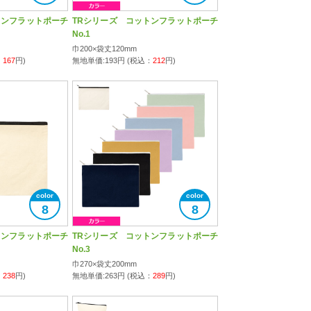
トンフラットポーチ
TRシリーズ コットンフラットポーチ
No.1
巾200×袋丈120mm
：
167
円)
無地単価:
193
円 (税込：
212
円)
8
8
トンフラットポーチ
TRシリーズ コットンフラットポーチ
No.3
巾270×袋丈200mm
：
238
円)
無地単価:
263
円 (税込：
289
円)