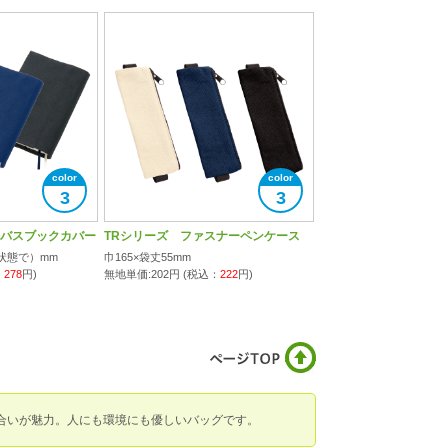
3
3
ンバスブックカバー
TRシリーズ ファスナーペンケース
た状態で）mm
巾165×袋丈55mm
：
278
円)
無地単価:
202
円 (税込：
222
円)
風合いが魅力。人にも環境にも優しいバッグです。