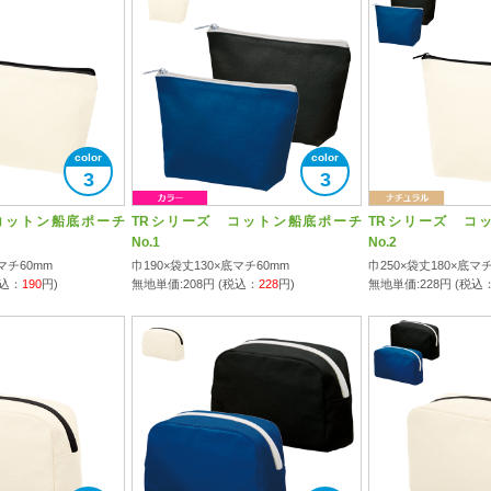
3
3
コットン船底ポーチ
TRシリーズ コットン船底ポーチ
TRシリーズ コ
No.1
No.2
マチ60mm
巾190×袋丈130×底マチ60mm
巾250×袋丈180×底マチ
税込：
190
円)
無地単価:
208
円 (税込：
228
円)
無地単価:
228
円 (税込