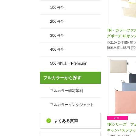
100円台
200円台
TR・カラーファ
300円台
グポーチ 10オン
巾210×袋丈85×底
無地単価:
188
円 (
400円台
500円以上（Premium）
フルカラーから探す
フルカラー転写印刷
フルカラーインクジェット
よくある質問
TRシリーズ フ
キャンバスフラット