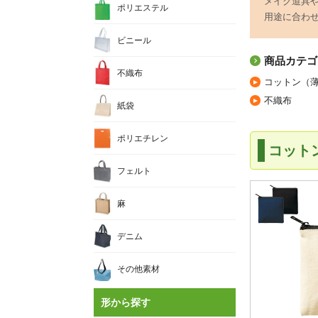
メイク道具
ポリエステル
用途に合わ
ビニール
商品カテゴ
不織布
コットン（
不織布
紙袋
ポリエチレン
コット
フェルト
麻
デニム
その他素材
形から探す