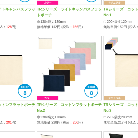
イトキャンバスフラッ
TRシリーズ ライトキャンバスフラッ
TRシリーズ コッ
トポーチ
No.1
巾130×袋丈130mm
巾200×袋丈120mm
税込：
128
円)
無地単価:
142
円 (税込：
156
円)
無地単価:
152
円 (税込
8
8
ットンフラットポーチ
TRシリーズ コットンフラットポーチ
TRシリーズ コッ
No.2
No.3
巾230×袋丈170mm
巾270×袋丈200mm
税込：
201
円)
無地単価:
228
円 (税込：
250
円)
無地単価:
217
円 (税込