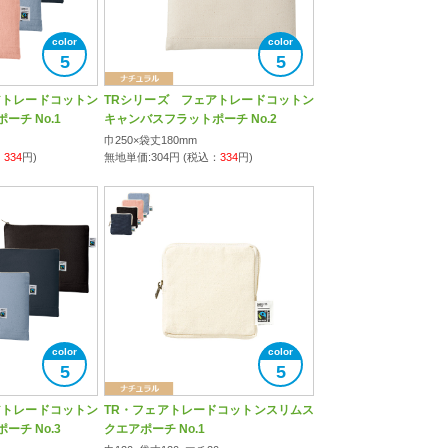
5
5
アトレードコットン
TRシリーズ フェアトレードコットン
チ No.1
キャンバスフラットポーチ No.2
巾250×袋丈180mm
：
334
円)
無地単価:
304
円 (税込：
334
円)
5
5
アトレードコットン
TR・フェアトレードコットンスリムス
チ No.3
クエアポーチ No.1