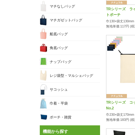
マチなしバッグ
TRシリーズ ラ
トポーチ
マチガゼットバッグ
巾130×袋丈130mm
無地単価:
117
円 (
船底バッグ
角底バッグ
ナップバッグ
レジ袋型・マルシェバッグ
サコッシュ
TRシリーズ コ
巾着・平袋
No.2
巾230×袋丈170mm
ポーチ・雑貨
無地単価:
183
円 (
機能から探す