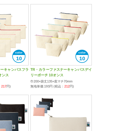
10
10
ナーキャンバスフラ
TR・カラーファスナーキャンバスデイ
0オンス
リーポーチ 10オンス
巾200×袋丈135×底マチ70mm
：
217
円)
無地単価:
193
円 (税込：
212
円)