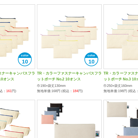
10
10
スナーキャンバスフラ
TR・カラーファスナーキャンバスフラ
TR・カラーファス
 10オンス
ットポーチ No.2 10オンス
ットポーチ No.3 1
巾190×袋丈130mm
巾250×袋丈160mm
税込：
161
円)
無地単価:
168
円 (税込：
184
円)
無地単価:
198
円 (税込