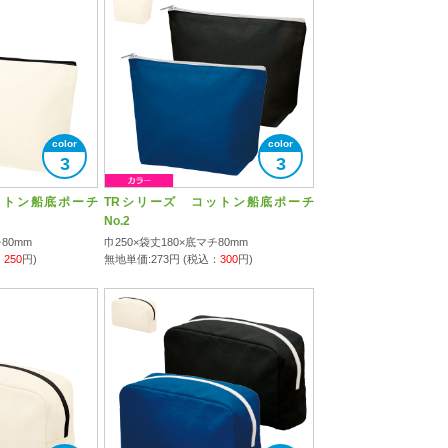
3
3
ットン船底ポーチ
TRシリーズ コットン船底ポーチ
No.2
80mm
巾250×袋丈180×底マチ80mm
：
250
円)
無地単価:
273
円 (税込：
300
円)