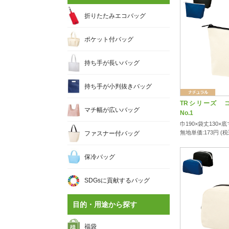
折りたたみエコバッグ
ポケット付バッグ
持ち手が長いバッグ
持ち手が小判抜きバッグ
TRシリーズ 
マチ幅が広いバッグ
No.1
巾190×袋丈130×底
無地単価:
173
円 (
ファスナー付バッグ
保冷バッグ
SDGsに貢献するバッグ
目的・用途から探す
福袋