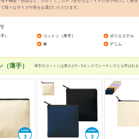
や電子機器・部品など、小さくてごちゃつきがちなアイテムを小分けして整理
せて様々なサイズや形をお選びいただけます。
リ
薄手）
コットン（厚手）
ポリエステル
麻
デニム
ン（薄手）
薄手のコットンは厚さが3～5オンスでシーチングとも呼ばれ
3
3