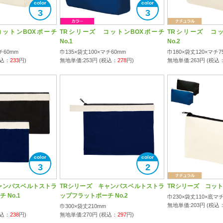
3
3
コットンBOXポーチ
TRシリーズ コットンBOXポーチ
TRシリーズ コッ
No.1
No.2
チ60mm
巾135×袋丈100×マチ60mm
巾180×袋丈120×マチ7
税込：
233
円)
無地単価:
253
円 (税込：
278
円)
無地単価:
263
円 (税込
3
2
ャンバスベルトストラ
TRシリーズ キャンバスベルトストラ
TRシリーズ コッ
 No.1
ップフラットポーチ No.2
巾230×袋丈110×底マチ
無地単価:
203
円 (税込
巾300×袋丈210mm
税込：
238
円)
無地単価:
270
円 (税込：
297
円)