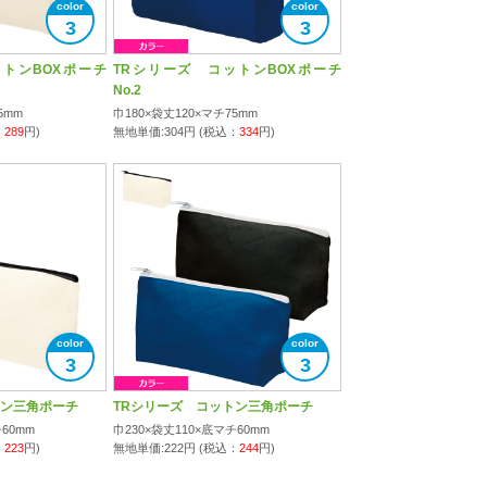
3
3
トンBOXポーチ
TRシリーズ コットンBOXポーチ
No.2
5mm
巾180×袋丈120×マチ75mm
：
289
円)
無地単価:
304
円 (税込：
334
円)
3
3
トン三角ポーチ
TRシリーズ コットン三角ポーチ
60mm
巾230×袋丈110×底マチ60mm
：
223
円)
無地単価:
222
円 (税込：
244
円)