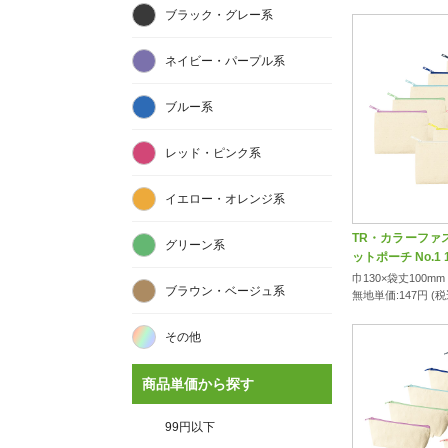
ブラック・グレー系
ネイビー・パープル系
ブルー系
レッド・ピンク系
イエロー・オレンジ系
TR・カラーファ
グリーン系
ットポーチ No.1
巾130×袋丈100mm
ブラウン・ベージュ系
無地単価:
147
円 (
その他
商品単価から探す
99円以下