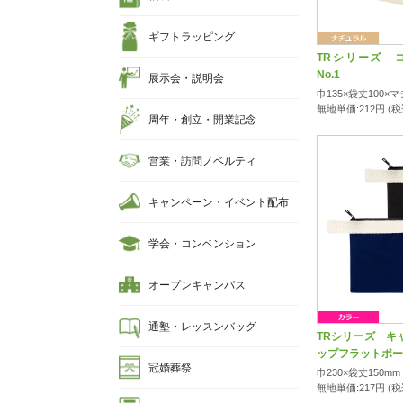
ギフトラッピング
TRシリーズ 
No.1
展示会・説明会
巾135×袋丈100×マ
無地単価:
212
円 (
周年・創立・開業記念
営業・訪問ノベルティ
キャンペーン・イベント配布
学会・コンベンション
オープンキャンパス
通塾・レッスンバッグ
TRシリーズ キ
ップフラットポーチ
冠婚葬祭
巾230×袋丈150mm
無地単価:
217
円 (