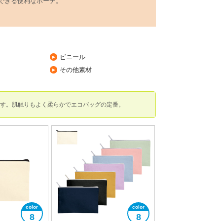
できる便利なポーチ。
ビニール
その他素材
ます。肌触りもよく柔らかでエコバッグの定番。
8
8