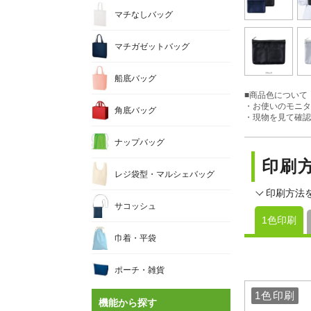
マチなしバッグ
マチガゼットバッグ
船底バッグ
■商品色について
・お使いのモニタ
角底バッグ
・現物を見て確認
ナップバッグ
印刷
レジ袋型・マルシェバッグ
印刷方法
サコッシュ
1色印刷
巾着・平袋
ポーチ・雑貨
1色印刷
1色印刷
機能から探す