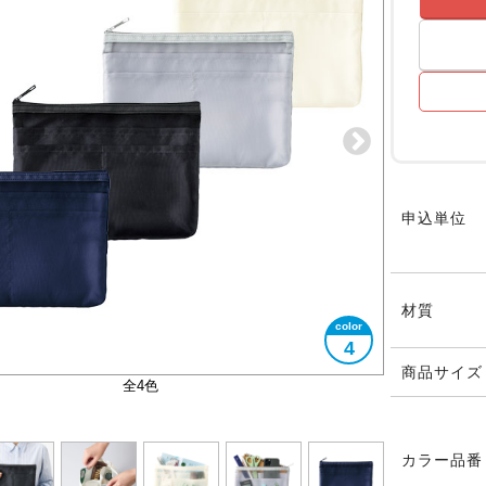
申込単位
材質
4
商品サイズ
5つの仕切りポケット付き
大きさイメージ
使用イメージ
使用イメージ
全4色
カラー品番