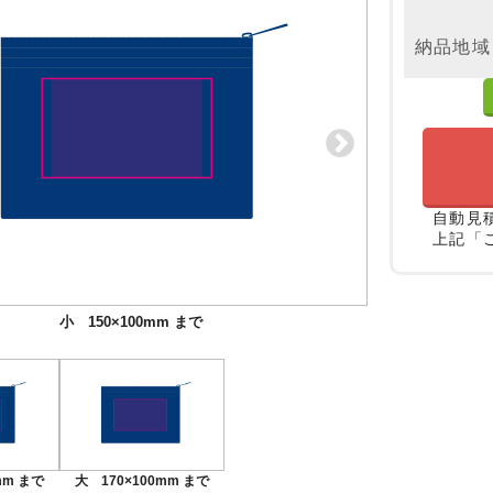
納品地域
自動見
上記「
小 150×100mm まで
大 170×100mm まで
mm まで
大 170×100mm まで