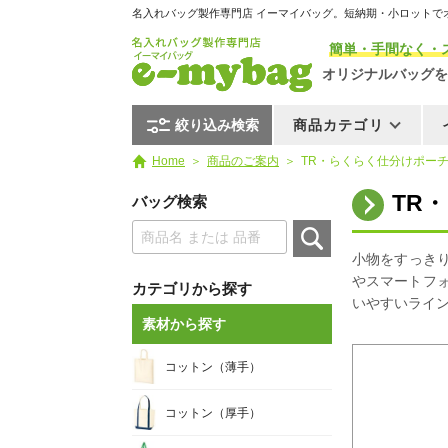
名入れバッグ製作専門店 イーマイバッグ。短納期・小ロットで
簡単・手間なく・
オリジナルバッグを
絞り込み検索
商品カテゴリ
Home
商品のご案内
TR・らくらく仕分けポーチ 
TR
バッグ検索
小物をすっき
やスマートフ
カテゴリから探す
いやすいライ
素材から探す
コットン（薄手）
コットン（厚手）