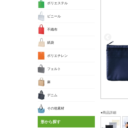
ポリエステル
ビニール
不織布
紙袋
ポリエチレン
フェルト
麻
デニム
その他素材
●商品詳細
形から探す