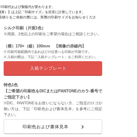
り印刷代および製版代が変わります。
概算）】は上記「印刷サイズ」を目安に計算しています。
見積りをご依頼の際には、実際の印刷サイズをお知らせくださ
シルク印刷（片面1色）
※両面、2色以上の印刷をご希望の場合はご相談ください。
（横）170×（縦）100mm 【画像の赤線内】
印刷可能範囲内であればどの位置へも印刷が可能です。
入稿の際は、下記「入稿テンプレート」をご利用ください。
入稿テンプレート
特色1色
【ご希望の印刷色をDICまたはPANTONEのカラ-番号で
ご指定下さい】
※DIC、PANTONEをお使いにならない方、ご指定のロゴが
無い方は、下記「印刷色および書体見本」を参考にご指定
下さい。
印刷色および書体見本