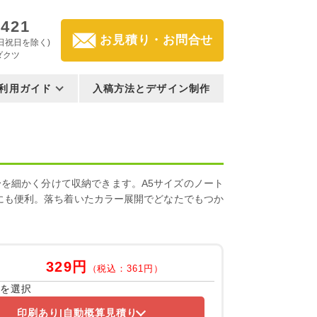
3421
お見積り・お問合せ
(土日祝日を除く)
ダクツ
利用ガイド
入稿方法とデザイン制作
を細かく分けて収納できます。A5サイズのノート
にも便利。落ち着いたカラー展開でどなたでもつか
329円
（税込：361円）
容を選択
印刷あり
自動概算見積り