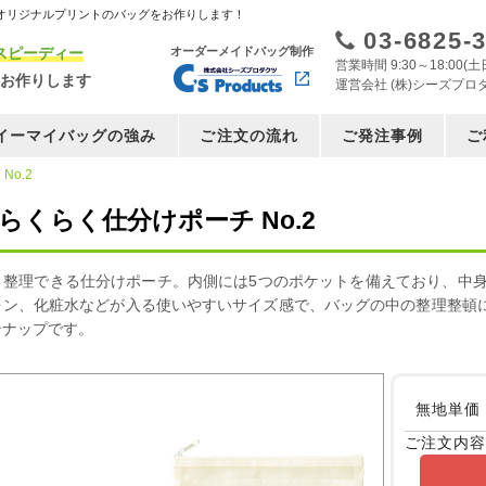
オリジナルプリントのバッグをお作りします！
03-6825-
スピーディー
オーダーメイドバッグ制作
営業時間 9:30～18:00
お作りします
運営会社 (株)シーズプロ
イーマイバッグの強み
ご注文の流れ
ご発注事例
ご
No.2
・らくらく仕分けポーチ No.2
り整理できる仕分けポーチ。内側には5つのポケットを備えており、中身
ォン、化粧水などが入る使いやすいサイズ感で、バッグの中の整理整頓
ンナップです。
無地単価
ご注文内