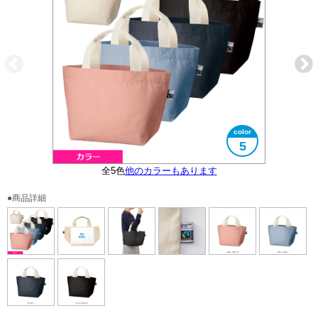
5
フェアトレード認証ラベル付き
全5色
他のカラーもあります
大きさイメージ
B5サイズ対応
●商品詳細