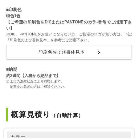
■印刷色
特色1色
【ご希望の印刷色をDICまたはPANTONEのカラ-番号でご指定下さ
い】
※DIC、PANTONEをお使いにならない方、ご指定のロゴが無い方は、下記
「印刷色および書体見本」を参考にご指定下さい。
印刷色および書体見本
■納期
約2週間【入稿から納品まで】
工場の混雑状況により前後します。
納期をお急ぎの方はご相談ください。
概算見積り
（自動計算）
カラー