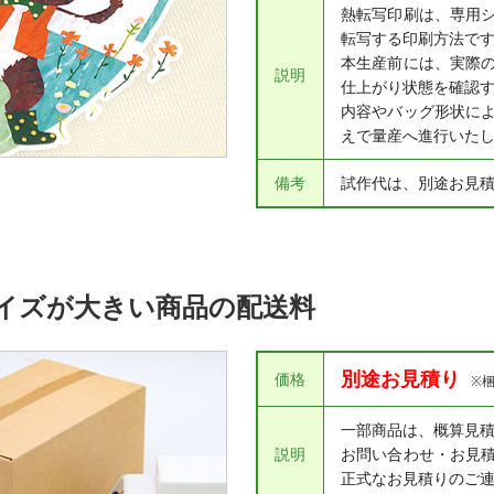
熱転写印刷は、専用
転写する印刷方法で
本生産前には、実際
説明
仕上がり状態を確認す
内容やバッグ形状に
えで量産へ進行いた
備考
試作代は、別途お見
イズが大きい商品の配送料
別途お見積り
価格
※
一部商品は、概算見
説明
お問い合わせ・お見
正式なお見積りのご