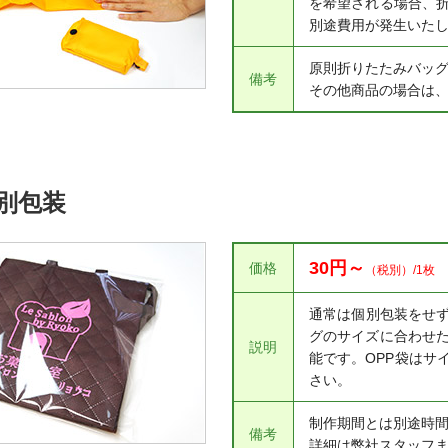
を希望される場合、折
別途費用が発生いた
原則折りたたみバッ
備考
その他商品の場合は
個別包装
30円～
価格
（税別）/1枚
通常は個別包装をせ
グのサイズに合わせた
説明
能です。OPP袋はサ
さい。
制作期間とは別途時
備考
詳細は弊社スタッフ