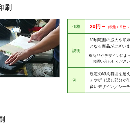
印刷
20円～
価格
（税別）/1枚～
印刷範囲の拡大や印
となる商品がござい
説明
※商品やデザインによ
お問い合わせくださ
規定の印刷範囲を超
例
チや折り返し部分が
多いデザイン／シーチ
刷