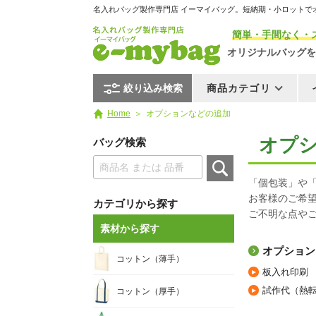
名入れバッグ製作専門店 イーマイバッグ。短納期・小ロットで
簡単・手間なく・
オリジナルバッグを
絞り込み検索
商品カテゴリ
Home
オプションなどの追加
オプ
バッグ検索
「個包装」や
お客様のご希
カテゴリから探す
ご不明な点や
素材から探す
オプション
コットン（薄手）
板入れ印刷
試作代（熱
コットン（厚手）