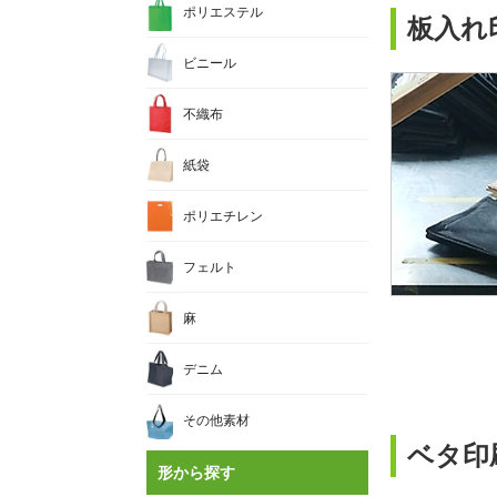
ポリエステル
板入れ
ビニール
不織布
紙袋
ポリエチレン
フェルト
麻
デニム
その他素材
ベタ印
形から探す