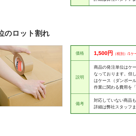
位のロット割れ
1,500円
価格
（税別）/1ケ
商品の発注単位はケ
なっております。但
説明
はケース（ダンボー
作業に関わる費用を
対応していない商品
備考
詳細は弊社スタッフ