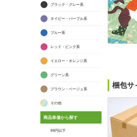
ブラック・グレー系
ネイビー・パープル系
ブルー系
レッド・ピンク系
イエロー・オレンジ系
グリーン系
梱包サ
ブラウン・ベージュ系
その他
商品単価から探す
99円以下