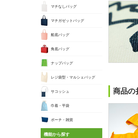
マチなしバッグ
マチガゼットバッグ
船底バッグ
角底バッグ
ナップバッグ
レジ袋型・マルシェバッグ
商品の
サコッシュ
巾着・平袋
ポーチ・雑貨
機能から探す