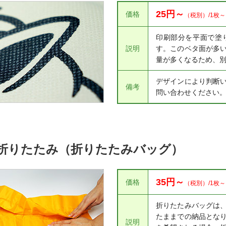
25円～
価格
（税別）/1枚～
印刷部分を平面で塗
説明
す。このベタ面が多
量が多くなるため、
デザインにより判断
備考
問い合わせください
折りたたみ（折りたたみバッグ）
35円～
価格
（税別）/1枚～
折りたたみバッグは
たままでの納品とな
説明