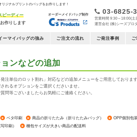
オリジナルプリントのバッグをお作りします！
03-6825-
スピーディー
オーダーメイドバッグ制作
営業時間 9:30～18:00
お作りします
運営会社 (株)シーズプロ
イーマイバッグの強み
ご注文の流れ
ご発注事例
ご
ションなどの追加
「発注単位のロット割れ」対応などの追加メニューをご用意しておりま
望されるオプションをご選択くださいませ。
ご質問等ございましたらお気軽にご連絡ください。
ベタ印刷
商品の折りたたみ（折りたたみバッグ）
OPP個別包
転写印刷）
梱包サイズが大きい商品の配送料