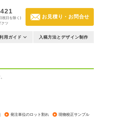
3421
お見積り・お問合せ
(土日祝日を除く)
ダクツ
利用ガイド
入稿方法とデザイン制作
す。
装
発注単位のロット割れ
現物校正サンプル