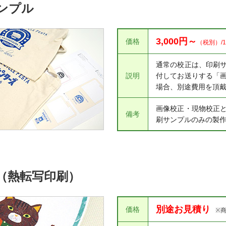
ンプル
3,000円～
価格
（税別）/
通常の校正は、印刷
説明
付してお送りする「
場合、別途費用を頂
画像校正・現物校正
備考
刷サンプルのみの製
（熱転写印刷）
別途お見積り
価格
※