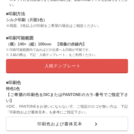
い。
■印刷方法
シルク印刷（片面1色）
※両面、2色以上の印刷をご希望の場合はご相談ください。
■印刷可能範囲
（横）140×（縦）100mm 【画像の赤線内】
印刷可能範囲内であればどの位置へも印刷が可能です。
入稿の際は、下記「入稿テンプレート」をご利用ください。
入稿テンプレート
■印刷色
特色1色
【ご希望の印刷色をDICまたはPANTONEのカラ-番号でご指定下さ
い】
※DIC、PANTONEをお使いにならない方、ご指定のロゴが無い方は、下記
「印刷色および書体見本」を参考にご指定下さい。
印刷色および書体見本