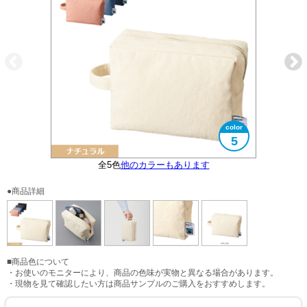
5
フェアトレード認証ラベル付き
全5色
他のカラーもあります
大きさイメージ
使用イメージ
●商品詳細
■商品色について
・お使いのモニターにより、商品の色味が実物と異なる場合があります。
・現物を見て確認したい方は商品サンプルのご購入をおすすめします。