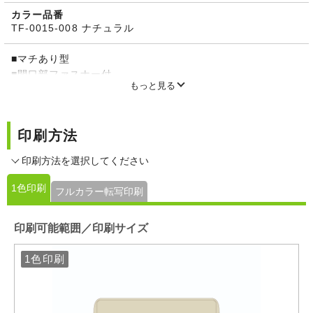
カラー品番
TF-0015-008 ナチュラル
■マチあり型
■開口部ファスナー付
もっと見る
■フェアトレード認証商品（取扱説明書付）
※ナチュラルのみ価格が異なります。
※素材本来の風合いを生かした「生成り」ですので、製品ご
印刷方法
とに色合いが異なります。生地表面に黒いツブツブ（植物の
破片）が見られますが、これは素材本来の風合いを生かした
印刷方法を選択してください
ものですのでご了承ください。
1色印刷
フルカラー転写印刷
印刷可能範囲／印刷サイズ
1色印刷