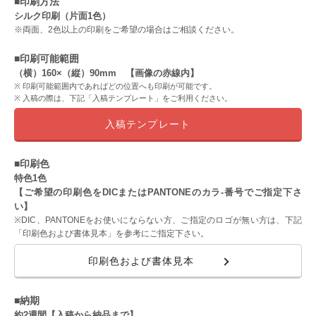
■印刷方法
シルク印刷（片面1色）
※両面、2色以上の印刷をご希望の場合はご相談ください。
■印刷可能範囲
（横）160×（縦）90mm 【画像の赤線内】
印刷可能範囲内であればどの位置へも印刷が可能です。
入稿の際は、下記「入稿テンプレート」をご利用ください。
入稿テンプレート
■印刷色
特色1色
【ご希望の印刷色をDICまたはPANTONEのカラ-番号でご指定下さ
い】
※DIC、PANTONEをお使いにならない方、ご指定のロゴが無い方は、下記
「印刷色および書体見本」を参考にご指定下さい。
印刷色および書体見本
■納期
約2週間【入稿から納品まで】