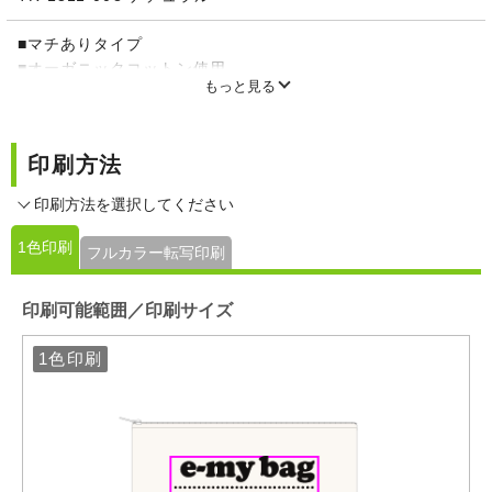
■マチありタイプ
■オーガニックコットン使用
もっと見る
■オーガニックコットンタグ付き
■開口部：ファスナー付
※ナイトブラックと価格が異なります。
印刷方法
印刷方法を選択してください
1色印刷
フルカラー転写印刷
印刷可能範囲／印刷サイズ
1色印刷
1色印刷