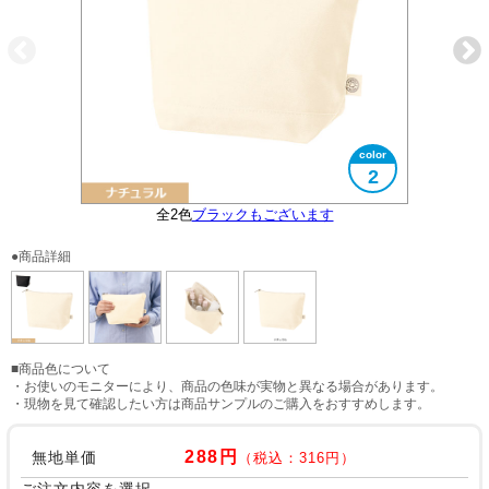
2
全2色
ブラックもございます
大きさイメージ
使用イメージ
●商品詳細
■商品色について
・お使いのモニターにより、商品の色味が実物と異なる場合があります。
・現物を見て確認したい方は商品サンプルのご購入をおすすめします。
288円
無地単価
（税込：316円）
ご注文内容を選択