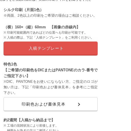
シルク印刷（片面1色）
※両面、2色以上の印刷をご希望の場合はご相談ください。
（横）160×（縦）60mm 【画像の赤線内】
印刷可能範囲内であればどの位置へも印刷が可能です。
入稿の際は、下記「入稿テンプレート」をご利用ください。
入稿テンプレート
特色1色
【ご希望の印刷色をDICまたはPANTONEのカラ-番号で
ご指定下さい】
※DIC、PANTONEをお使いにならない方、ご指定のロゴが
無い方は、下記「印刷色および書体見本」を参考にご指定
下さい。
印刷色および書体見本
約2週間【入稿から納品まで】
工場の混雑状況により前後します。
納期をお急ぎの方はご相談ください。