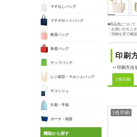
マチなしバッグ
マチガゼットバッグ
■商品色について
・お使いのモニタ
・現物を見て確認
船底バッグ
角底バッグ
印刷
ナップバッグ
印刷方法
レジ袋型・マルシェバッグ
1色印刷
サコッシュ
巾着・平袋
1色印刷
1色印刷
ポーチ・雑貨
機能から探す