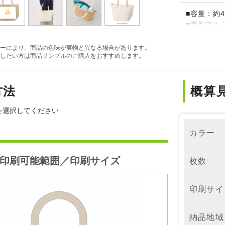
■容量：約4
■裏側アル
※素材本来
に色合いが
ーにより、商品の色味が実物と異なる場合があります。
したい方は商品サンプルのご購入をおすすめします。
生地表面に
羽立ちが見
を生かした
方法
概算
※麻素材本
どの匂いが
を選択してください
ところで広
が、気にな
カラー
印刷可能範囲／印刷サイズ
枚数
印刷サイ
納品地域