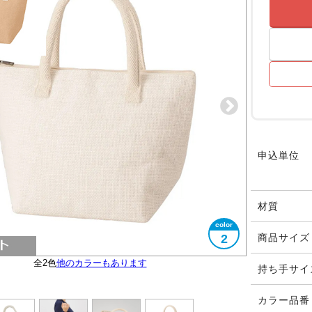
申込単位
材質
2
商品サイズ
全2色
他のカラーもあります
大きさイメージ
A5サイズ対応
使用イメージ
持ち手サイ
カラー品番