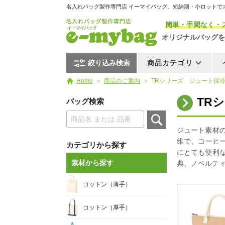
名入れバッグ製作専門店 イーマイバッグ。短納期・小ロットで
簡単・手間なく・
オリジナルバッグを
絞り込み検索
商品カテゴリ
Home
商品のご案内
TRシリーズ ジュート保冷ラ
TR
バッグ検索
ジュート素材
維で、コーヒー
カテゴリから探す
にとても便利
素材から探す
典、ノベルテ
コットン（薄手）
コットン（厚手）