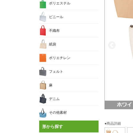
ポリエステル
ビニール
不織布
紙袋
ポリエチレン
フェルト
麻
デニム
その他素材
●商品詳細
形から探す