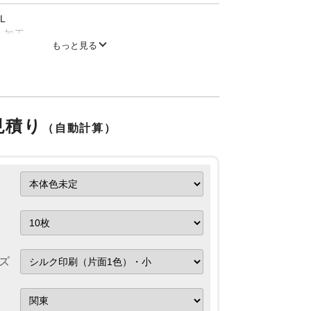
L
ミ加工
もっと見る
の風合いを生かした生地ですので、製品ごと
異なります。
黒いツブツブ(植物の破片)が見られたり、毛
られたりしますが、これは素材本来の風合い
ものですのでご了承ください。
見積り
来の匂いの他、製造工程で使用する紡績油な
（自動計算）
残っている場合がございます。風通しの良い
げて陰干しをしていただくと数日で取れます
る方はご注意くださいませ。
ズ