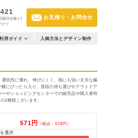
3421
お見積り・お問合せ
(土日祝日を除く)
ダクツ
利用ガイド
入稿方法とデザイン制作
、通気性に優れ、伸びにくく、熱にも強い丈夫な繊
ルが横にぴったり入り、普段の持ち運びやアウトドア
パーやショッピングセンターでの販売品や購入者特
の2種類ございます。
571円
（税込：628円）
容を選択