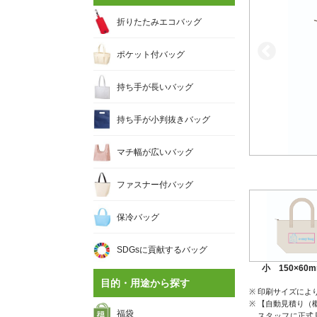
折りたたみエコバッグ
ポケット付バッグ
持ち手が長いバッグ
持ち手が小判抜きバッグ
マチ幅が広いバッグ
ファスナー付バッグ
保冷バッグ
SDGsに貢献するバッグ
小 150×60
目的・用途から探す
印刷サイズによ
【自動見積り（
福袋
スタッフに正式