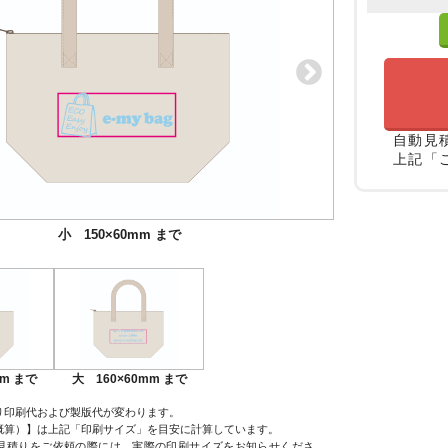
自動見
上記「
小 150×60mm まで
大 160×60mm まで
mm まで
大 160×60mm まで
り印刷代および製版代が変わります。
概算）】は上記「印刷サイズ」を目安に計算しています。
見積りをご依頼の際には、実際の印刷サイズをお知らせくださ