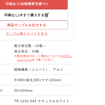
印刷あり
自動概算見積り
印刷なし
今すぐ購入する
商品サンプルを注文する
サンプル購入カートを見る
最少発注数：10枚～
発注単位：10枚
発注単位のロット割れについては
オプシ
ョンページ
をご覧ください。
植物繊維（ジュート）、アルミ
巾300×袋丈200×マチ120mm
ズ
20×320mm
TR-1222-044 ナチュラルホワイト