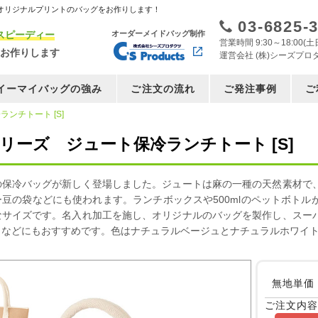
オリジナルプリントのバッグをお作りします！
03-6825-
スピーディー
オーダーメイドバッグ制作
営業時間 9:30～18:00
お作りします
運営会社 (株)シーズプロ
イーマイバッグの強み
ご注文の流れ
ご発注事例
ご
ンチトート [S]
シリーズ ジュート保冷ランチトート [S]
の保冷バッグが新しく登場しました。ジュートは麻の一種の天然素材で
豆の袋などにも使われます。ランチボックスや500mlのペットボト
なサイズです。名入れ加工を施し、オリジナルのバッグを製作し、スー
ィなどにもおすすめです。色はナチュラルベージュとナチュラルホワイト
無地単価
ご注文内