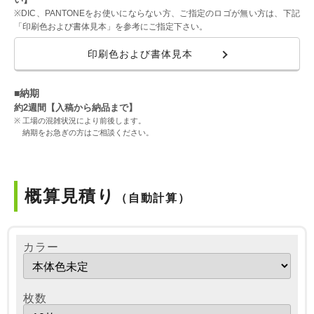
※DIC、PANTONEをお使いにならない方、ご指定のロゴが無い方は、下記
「印刷色および書体見本」を参考にご指定下さい。
印刷色および書体見本
■納期
約2週間【入稿から納品まで】
工場の混雑状況により前後します。
納期をお急ぎの方はご相談ください。
概算見積り
（自動計算）
カラー
枚数