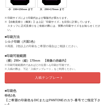
小 150×150mm まで
大 290×170mm まで
印刷サイズにより印刷代および製版代が変わります。
【自動見積り（概算）】は上記「印刷サイズ」を目安に計算しています。
スタッフに正式見積りをご依頼の際には、実際の印刷サイズをお知らせくださ
い。
■印刷方法
シルク印刷（片面1色）
※両面、2色以上の印刷をご希望の場合はご相談ください。
■印刷可能範囲
（横）290×（縦）170mm 【画像の赤線内】
印刷可能範囲内であればどの位置へも印刷が可能です。
入稿の際は、下記「入稿テンプレート」をご利用ください。
入稿テンプレート
■印刷色
特色1色
【ご希望の印刷色をDICまたはPANTONEのカラ-番号でご指定下さ
い】