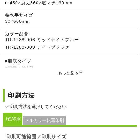
巾450×袋丈360×底マチ130mm
持ち手サイズ
30×600mm
カラー品番
TR-1288-006 ミッドナイトブルー
TR-1288-009 ナイトブラック
■船底タイプ
■容量：約15L
もっと見る
■開口部：ファスナー付
※ナチュラルと価格が異なります。
※素材の性質上、摩擦、水ぬれ等により染料が若干色落ちす
印刷方法
る事がありますので、お取り扱いにはご注意ください。
印刷方法を選択してください
1色印刷
フルカラー転写印刷
印刷可能範囲／印刷サイズ