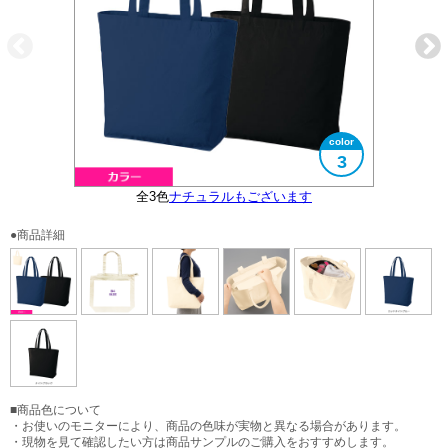
3
全3色
ナチュラルもございます
大きさイメージ
ファスナー付き
B4サイズ対応
使用イメージ
●商品詳細
■商品色について
・お使いのモニターにより、商品の色味が実物と異なる場合があります。
・現物を見て確認したい方は商品サンプルのご購入をおすすめします。