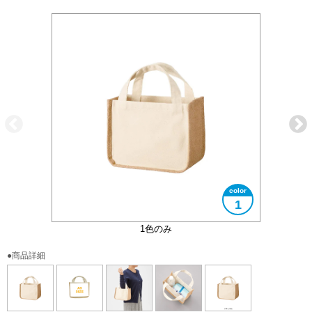
1
大きさイメージ
使用イメージ
使用イメージ
1色のみ
●商品詳細