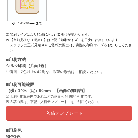
小 140×90mm まで
印刷サイズにより印刷代および製版代が変わります。
【自動見積り（概算）】は上記「印刷サイズ」を目安に計算しています。
スタッフに正式見積りをご依頼の際には、実際の印刷サイズをお知らせくださ
い。
■印刷方法
シルク印刷（片面1色）
※両面、2色以上の印刷をご希望の場合はご相談ください。
■印刷可能範囲
（横）140×（縦）90mm 【画像の赤線内】
印刷可能範囲内であればどの位置へも印刷が可能です。
入稿の際は、下記「入稿テンプレート」をご利用ください。
入稿テンプレート
■印刷色
特色1色