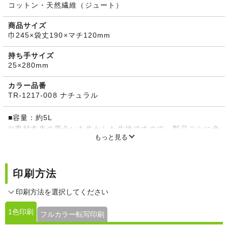
コットン・天然繊維（ジュート）
商品サイズ
巾245×袋丈190×マチ120mm
持ち手サイズ
25×280mm
カラー品番
TR-1217-008 ナチュラル
■容量：約5L
※素材本来の風合いを生かした生地ですので、製品ごとに色
もっと見る
合いが異なります。 生地表面に黒いツブツブ(植物の破片)が
見られたり、毛羽立ちが見られたりしますが、これは素材本
来の風合いを生かしたものですのでご了承ください。
印刷方法
※麻素材本来の匂いの他、製造工程で使用する紡績油などの
匂いが残っている場合がございます。風通しの良いところで
印刷方法を選択してください
広げて陰干しをしていただくと数日で取れますが、気になる
方はご注意くださいませ。
1色印刷
フルカラー転写印刷