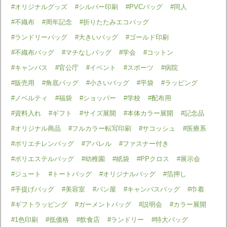
#オリジナルグッズ
#シルバー印刷
#PVCバッグ
#同人
#不織布
#周年記念
#折りたたみエコバッグ
#ランドリーバッグ
#大きいバッグ
#ゴールド印刷
#不織布バッグ
#マチなしバッグ
#学会
#コットン
#キャンバス
#官公庁
#イベント
#スポーツ
#病院
#販売用
#角底バッグ
#小さいバッグ
#平袋
#ラッピング
#ノベルティ
#福袋
#ショッパー
#学校
#配布用
#資料入れ
#ギフト
#サイズ展開
#本体カラー展開
#記念品
#オリジナル商品
#フルカラー転写印刷
#サコッシュ
#医療系
#ポリエチレンバッグ
#アパレル
#ファスナー付き
#ポリエステルバッグ
#幼稚園
#紙袋
#PPクロス
#展示会
#ジュート
#トートバッグ
#オリジナルバッグ
#箔押し
#手提げバッグ
#美容室
#パン屋
#キャンバスバッグ
#巾着
#ギフトラッピング
#ガーメントバッグ
#説明会
#カラー展開
#1色印刷
#低価格
#飲食店
#ランドリー
#特大バッグ