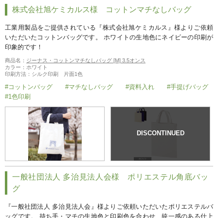
株式会社旭ケミカルス様 コットンマチなしバッグ
工業用製品をご提供されている『株式会社旭ケミカルス』様よりご依頼
いただいたコットンバッグです。 ホワイトの生地色にネイビーの印刷が
印象的です！
商品名：
ジーナス・コットンマチなしバッグ [M] 3.5オンス
カラー：ホワイト
印刷方法：シルク印刷 片面1色
#コットンバッグ
#マチなしバッグ
#資料入れ
#手提げバッグ
#1色印刷
一般社団法人 多治見法人会様 ポリエステル角底バッ
グ
『一般社団法人 多治見法人会』様よりご依頼いただいたポリエステルバ
ッグです。 持ち手・マチの生地色と印刷色を合わせ、統一感のある仕上