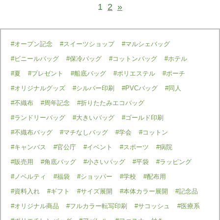
1
2
»
#オープン記念
#スイーツショップ
#マルシェバッグ
#ビニールバッグ
#保冷バッグ
#コットンバッグ
#ホテル
#夏
#プレゼント
#船底バッグ
#ポリエステル
#ポーチ
#オリジナルグッズ
#シルバー印刷
#PVCバッグ
#同人
#不織布
#周年記念
#折りたたみエコバッグ
#ランドリーバッグ
#大きいバッグ
#ゴールド印刷
#不織布バッグ
#マチなしバッグ
#学会
#コットン
#キャンバス
#官公庁
#イベント
#スポーツ
#病院
#販売用
#角底バッグ
#小さいバッグ
#平袋
#ラッピング
#ノベルティ
#福袋
#ショッパー
#学校
#配布用
#資料入れ
#ギフト
#サイズ展開
#本体カラー展開
#記念品
#オリジナル商品
#フルカラー転写印刷
#サコッシュ
#医療系