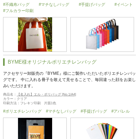
#不織布バッグ
#マチなしバッグ
#手提げバッグ
#イベント
#フルカラー印刷
BYME様オリジナルポリエチレンバッグ
アクセサリー卸販売の『BYME』様にご製作いただいたポリエチレンバッ
グです。 中に入れる冊子を敢えて見せることで、毎回違った顔をお楽し
みいただけます。
商品名：
【名入れ】エル・ポリバッグ [No.1/A4]
カラー：クリア
印刷方法：フレキソ印刷 片面1色
#ポリエチレンバッグ
#マチなしバッグ
#手提げバッグ
#アパレル