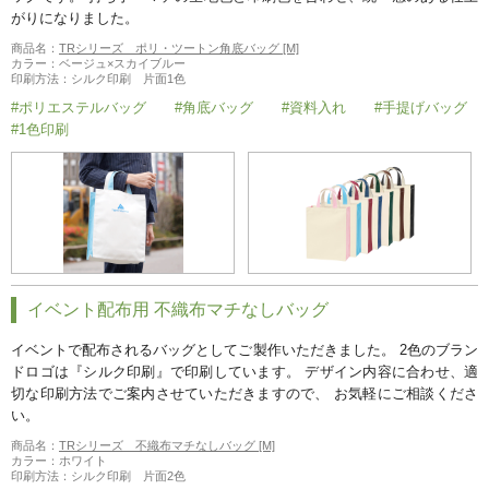
がりになりました。
商品名：
TRシリーズ ポリ・ツートン角底バッグ [M]
カラー：ベージュ×スカイブルー
印刷方法：シルク印刷 片面1色
#ポリエステルバッグ
#角底バッグ
#資料入れ
#手提げバッグ
#1色印刷
イベント配布用 不織布マチなしバッグ
イベントで配布されるバッグとしてご製作いただきました。 2色のブラン
ドロゴは『シルク印刷』で印刷しています。 デザイン内容に合わせ、適
切な印刷方法でご案内させていただきますので、 お気軽にご相談くださ
い。
商品名：
TRシリーズ 不織布マチなしバッグ [M]
カラー：ホワイト
印刷方法：シルク印刷 片面2色