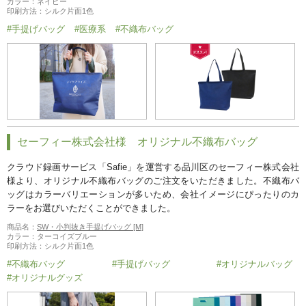
カラー：ネイビー
印刷方法：シルク片面1色
#手提げバッグ
#医療系
#不織布バッグ
セーフィー株式会社様 オリジナル不織布バッグ
クラウド録画サービス「Safie」を運営する品川区のセーフィー株式会社
様より、オリジナル不織布バッグのご注文をいただきました。不織布バ
ッグはカラーバリエーションが多いため、会社イメージにぴったりのカ
ラーをお選びいただくことができました。
商品名：
SW・小判抜き手提げバッグ [M]
カラー：ターコイズブルー
印刷方法：シルク片面1色
#不織布バッグ
#手提げバッグ
#オリジナルバッグ
#オリジナルグッズ