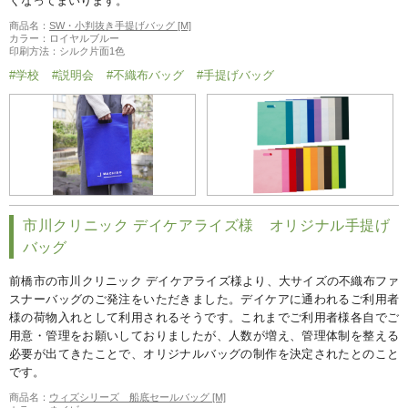
くなってまいります。
商品名：
SW・小判抜き手提げバッグ [M]
カラー：ロイヤルブルー
印刷方法：シルク片面1色
#学校
#説明会
#不織布バッグ
#手提げバッグ
市川クリニック デイケアライズ様 オリジナル手提げ
バッグ
前橋市の市川クリニック デイケアライズ様より、大サイズの不織布ファ
スナーバッグのご発注をいただきました。デイケアに通われるご利用者
様の荷物入れとして利用されるそうです。これまでご利用者様各自でご
用意・管理をお願いしておりましたが、人数が増え、管理体制を整える
必要が出てきたことで、オリジナルバッグの制作を決定されたとのこと
です。
商品名：
ウィズシリーズ 船底セールバッグ [M]