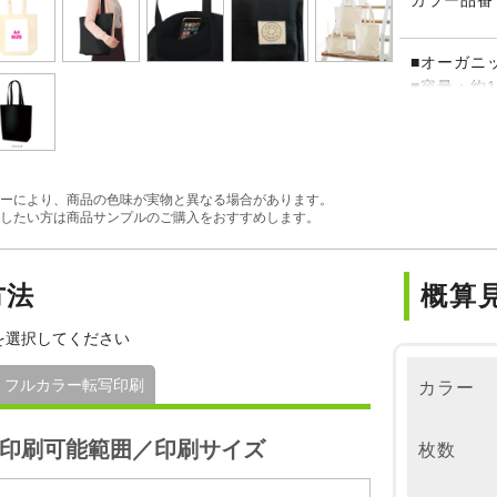
カラー品番
■オーガニ
■容量：約1
■内ポケッ
※ナチュラ
※素材の性
ちする事が
ーにより、商品の色味が実物と異なる場合があります。
い。
したい方は商品サンプルのご購入をおすすめします。
方法
概算
を選択してください
フルカラー転写印刷
カラー
印刷可能範囲／印刷サイズ
枚数