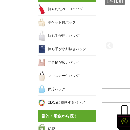
1色印刷
1色印刷
折りたたみエコバッグ
ポケット付バッグ
持ち手が長いバッグ
持ち手が小判抜きバッグ
マチ幅が広いバッグ
ファスナー付バッグ
保冷バッグ
SDGsに貢献するバッグ
目的・用途から探す
福袋