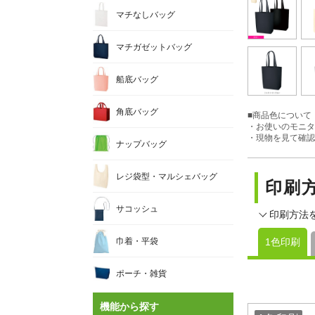
マチなしバッグ
マチガゼットバッグ
船底バッグ
角底バッグ
■商品色について
・お使いのモニタ
・現物を見て確認
ナップバッグ
レジ袋型・マルシェバッグ
印刷
サコッシュ
印刷方法
巾着・平袋
1色印刷
ポーチ・雑貨
機能から探す