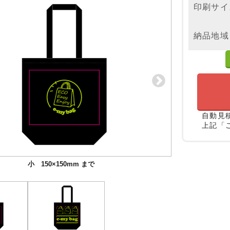
印刷サイ
納品地域
自動見
上記「
小 150×150mm まで
大 300×235mm まで