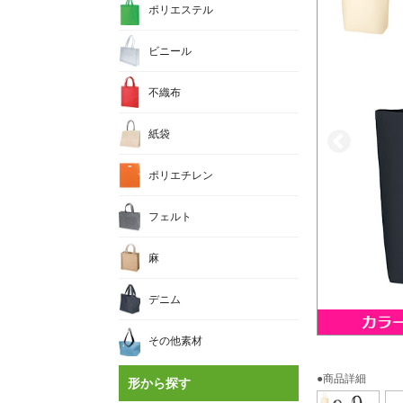
ポリエステル
ビニール
不織布
紙袋
ポリエチレン
フェルト
麻
デニム
その他素材
●商品詳細
形から探す