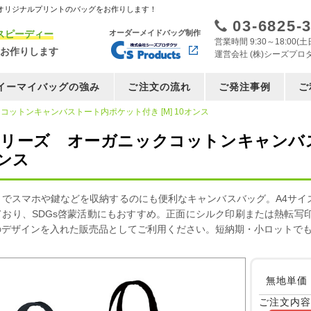
オリジナルプリントのバッグをお作りします！
03-6825-
スピーディー
オーダーメイドバッグ制作
営業時間 9:30～18:00
お作りします
運営会社 (株)シーズプロ
イーマイバッグの強み
ご注文の流れ
ご発注事例
ご
コットンキャンバストート内ポケット付き [M] 10オンス
シリーズ オーガニックコットンキャンバス
オンス
きでスマホや鍵などを収納するのにも便利なキャンバスバッグ。A4サイ
ており、SDGs啓蒙活動にもおすすめ。正面にシルク印刷または熱転写
のデザインを入れた販売品としてご利用ください。短納期・小ロットで
無地単価
ご注文内