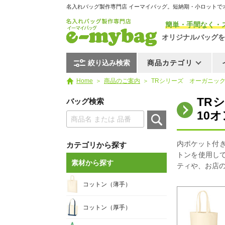
名入れバッグ製作専門店 イーマイバッグ。短納期・小ロットで
簡単・手間なく・
オリジナルバッグを
絞り込み検索
商品カテゴリ
Home
商品のご案内
TRシリーズ オーガニック
TR
バッグ検索
10
内ポケット付
カテゴリから探す
トンを使用し
素材から探す
ティや、お店
コットン（薄手）
コットン（厚手）