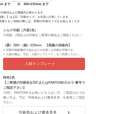
mm まで
大 300×235mm まで
り印刷代および製版代が変わります。
概算）】は上記「印刷サイズ」を目安に計算しています。
見積りをご依頼の際には、実際の印刷サイズをお知らせくださ
シルク印刷（片面1色）
※両面、2色以上の印刷をご希望の場合はご相談ください。
（横）300×（縦）235mm 【画像の赤線内】
印刷可能範囲内であればどの位置へも印刷が可能です。
入稿の際は、下記「入稿テンプレート」をご利用ください。
入稿テンプレート
特色1色
【ご希望の印刷色をDICまたはPANTONEのカラ-番号で
ご指定下さい】
※DIC、PANTONEをお使いにならない方、ご指定のロゴが
無い方は、下記「印刷色および書体見本」を参考にご指定
下さい。
印刷色および書体見本