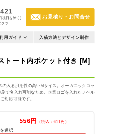
3421
お見積り・お問合せ
(土日祝日を除く)
ダクツ
利用ガイド
入稿方法とデザイン制作
トート内ポケット付き [M]
ズの入る汎用性の高いMサイズ。オーガニックコッ
印刷で名入れ可能なため、企業ロゴを入れたノベル
もご対応可能です。
556円
（税込：611円）
容を選択