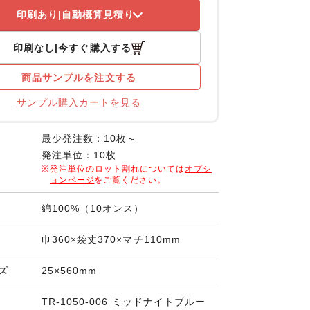
印刷あり
自動概算見積り
印刷なし
今すぐ購入する
商品サンプルを注文する
サンプル購入カートを見る
最少発注数：10枚～
発注単位：10枚
発注単位のロット割れについては
オプシ
ョンページ
をご覧ください。
綿100%（10オンス）
巾360×袋丈370×マチ110mm
ズ
25×560mm
TR-1050-006 ミッドナイトブルー