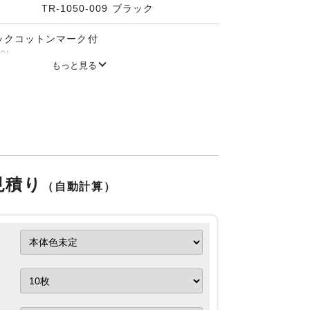
TR-1050-009 ブラック
ックコットンマーク付
0L
もっと見る
ト付
ルのみ価格が異なります。
質上、摩擦、水ぬれ等により染料が若干色落
ありますので、お取り扱いにはご注意くださ
見積り
（自動計算）