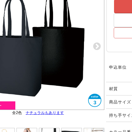
申込単位
材質
3
商品サイズ
3サイズ展開の真ん中のサイズです
オーガニックコットンマーク付き
全2色
便利な内ポケット付き
大きさイメージ
ナチュラルもあります
A4サイズ対応
持ち手サイ