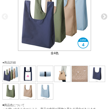
4
表面には雨や汚れを弾く撥水加工をしています
折りたたみイメージ
大きさイメージ
A4サイズ対応
全4色
●商品詳細
■商品色について
・お使いのモニターにより、商品の色味が実物と異なる場合があります。