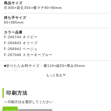
商品サイズ
巾300×袋丈355×横マチ90+90mm
持ち手サイズ
65×385mm
カラー品番
F-266744 ネイビー
F-266843 オリーブ
F-266942 ベージュ
F-267048 スモーキーブルー
■折りたたみ時サイズ：横110×縦55×厚み35mm
■ゴム留めタイプ
もっと見る
■撥水加工
■水洗い可（※無地の場合のみ）
※無地の場合は折りたたんだ状態、名入れの場合はバッグを
印刷方法
開いた状態での納品になります。
印刷方法を選択してください