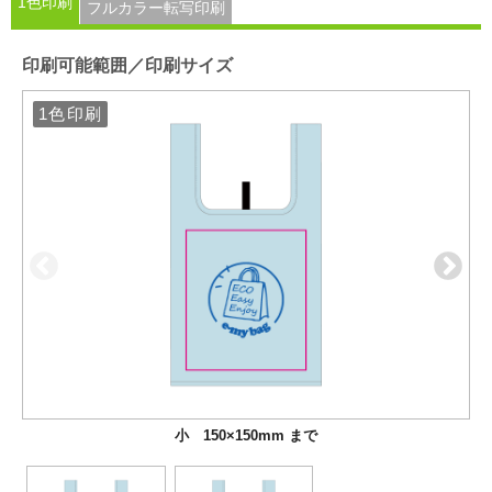
1色印刷
フルカラー転写印刷
印刷可能範囲／印刷サイズ
1色印刷
1色印刷
小 150×150mm まで
大 240×280mm まで