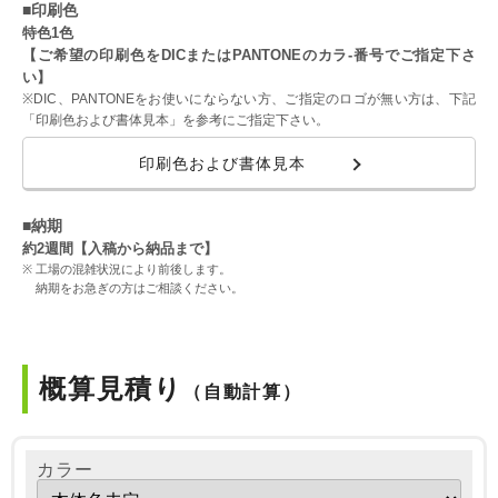
■印刷色
特色1色
【ご希望の印刷色をDICまたはPANTONEのカラ-番号でご指定下さ
い】
※DIC、PANTONEをお使いにならない方、ご指定のロゴが無い方は、下記
「印刷色および書体見本」を参考にご指定下さい。
印刷色および書体見本
■納期
約2週間【入稿から納品まで】
工場の混雑状況により前後します。
納期をお急ぎの方はご相談ください。
概算見積り
（自動計算）
カラー