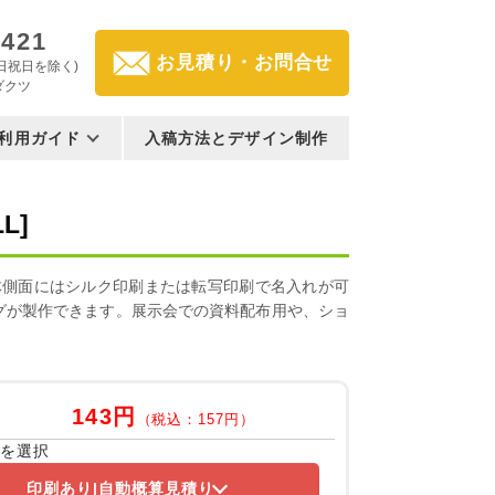
3421
お見積り・お問合せ
(土日祝日を除く)
ダクツ
利用ガイド
入稿方法とデザイン制作
L]
体側面にはシルク印刷または転写印刷で名入れが可
グが製作できます。展示会での資料配布用や、ショ
143円
（税込：157円）
容を選択
印刷あり
自動概算見積り