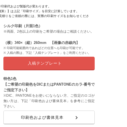
り印刷代および製版代が変わります。
概算）】は上記「印刷サイズ」を目安に計算しています。
見積りをご依頼の際には、実際の印刷サイズをお知らせくださ
シルク印刷（片面1色）
※両面、2色以上の印刷をご希望の場合はご相談ください。
（横）340×（縦）260mm 【画像の赤線内】
印刷可能範囲内であればどの位置へも印刷が可能です。
入稿の際は、下記「入稿テンプレート」をご利用ください。
入稿テンプレート
特色1色
【ご希望の印刷色をDICまたはPANTONEのカラ-番号で
ご指定下さい】
※DIC、PANTONEをお使いにならない方、ご指定のロゴが
無い方は、下記「印刷色および書体見本」を参考にご指定
下さい。
印刷色および書体見本