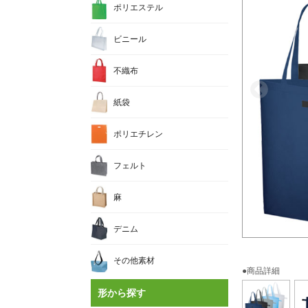
ポリエステル
ビニール
不織布
紙袋
ポリエチレン
フェルト
麻
デニム
その他素材
●商品詳細
形から探す