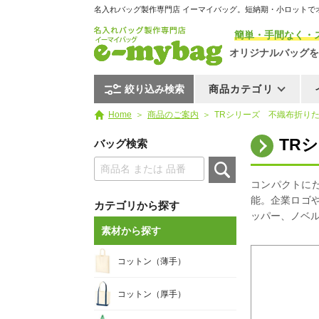
名入れバッグ製作専門店 イーマイバッグ。短納期・小ロットで
簡単・手間なく・
オリジナルバッグを
絞り込み検索
商品カテゴリ
Home
商品のご案内
TRシリーズ 不織布折りたた
TR
バッグ検索
コンパクトに
能。企業ロゴ
カテゴリから探す
ッパー、ノベ
素材から探す
コットン（薄手）
コットン（厚手）