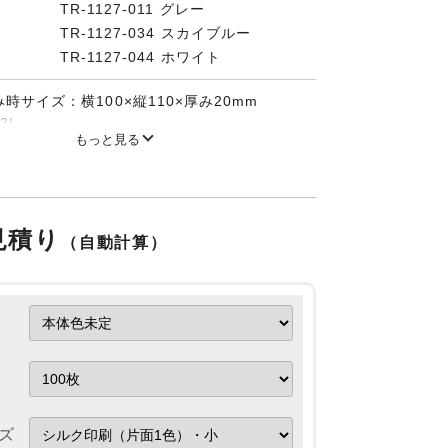
TR-1127-011 グレー
TR-1127-034 スカイブルー
TR-1127-044 ホワイト
時サイズ：横100×縦110×厚み20mm
3L
もっと見る
7Kg
んでマジックテープでまとめると、コンパク
す。
開いた状態での納品になります。
折りたたみ納品は承れませんのでご了承くだ
見積り
（自動計算）
ズ