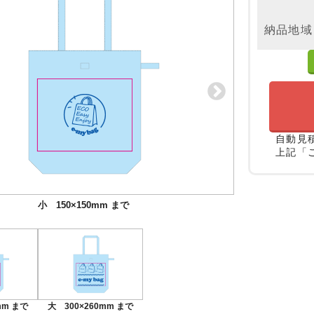
納品地域
自動見
上記「
小 150×150mm まで
大 300×260mm まで
mm まで
大 300×260mm まで