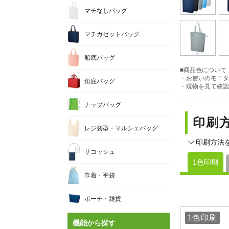
マチなしバッグ
マチガゼットバッグ
船底バッグ
■商品色について
・お使いのモニタ
角底バッグ
・現物を見て確認
ナップバッグ
印刷
レジ袋型・マルシェバッグ
印刷方法
サコッシュ
1色印刷
巾着・平袋
ポーチ・雑貨
1色印刷
1色印刷
機能から探す