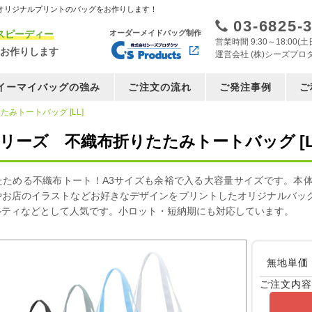
オリジナルプリントのバッグをお作りします！
03-6825-
スピーディー
オーダーメイドバッグ制作
営業時間 9:30～18:00
お作りします
運営会社 (株)シーズプロ
イーマイバッグの強み
ご注文の流れ
ご発注事例
ご
みトートバッグ [LL]
シリーズ 不織布折りたたみトートバッグ [L
たためる不織布トート！A3サイズも余裕で入る大容量サイズです。本
やお店のイラストなどお好きなデザインをプリントしたオリジナルバッ
ルティなどとして人気です。小ロット・短納期にも対応しています。
無地単価
ご注文内