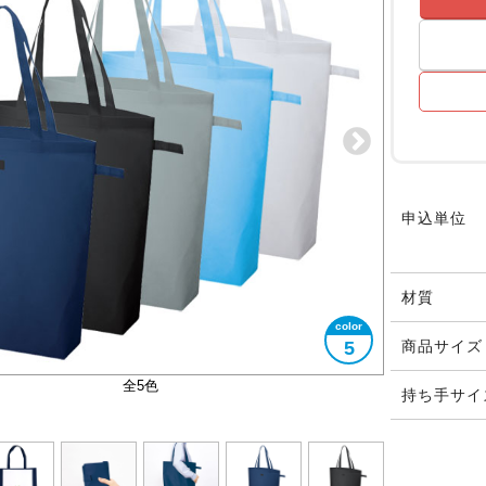
申込単位
材質
5
商品サイズ
コンパクトに折りたたむことができます
大きさイメージ
A3サイズ対応
全5色
持ち手サイ