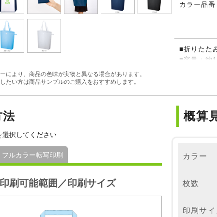
カラー品番
■折りたたみ
■容量：約1
■耐荷重：約
ーにより、商品の色味が実物と異なる場合があります。
※折りたた
したい方は商品サンプルのご購入をおすすめします。
トになりま
※バッグを
※印刷後の
方法
概算
さいませ。
を選択してください
フルカラー転写印刷
カラー
印刷可能範囲／印刷サイズ
枚数
印刷サイ