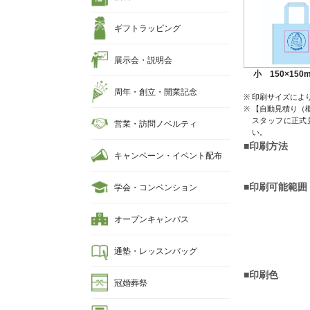
ギフトラッピング
展示会・説明会
小 150×150
周年・創立・開業記念
印刷サイズによ
【自動見積り（
スタッフに正式
営業・訪問ノベルティ
い。
■印刷方法
キャンペーン・イベント配布
■印刷可能範囲
学会・コンベンション
オープンキャンパス
通塾・レッスンバッグ
■印刷色
冠婚葬祭