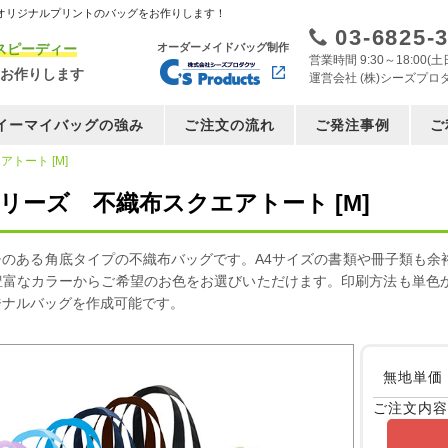
オリジナルプリントのバッグをお作りします！
03-6825-
スピーディー
オーダーメイドバッグ制作
営業時間 9:30～18:00
お作りします
運営会社 (株)シーズプロ
イーマイバッグの強み
ご注文の流れ
ご発注事例
ご
トート [M]
シリーズ 不織布スクエアトート [M]
チのある角底タイプの不織布バッグです。A4サイズの書類や冊子類も余
豊富なカラーからご希望のお色をお選びいただけます。印刷方法も単色
ジナルバッグを作成可能です。
無地単価
ご注文内