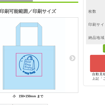
印刷可能範囲／印刷サイズ
枚数
印刷サイ
納品地域
自動見
上記「
小 150×150mm まで
大 180×160mm まで