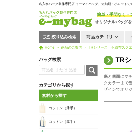
名入れバッグ製作専門店 イーマイバッグ。短納期・小ロットで
簡単・手間なく・
オリジナルバッグを
絞り込み検索
商品カテゴリ
Home
商品のご案内
TRシリーズ 不織布スクエア
TR
バッグ検索
底と側面にマ
クカラーまで
カテゴリから探す
ザインでオリ
素材から探す
コットン（薄手）
コットン（厚手）