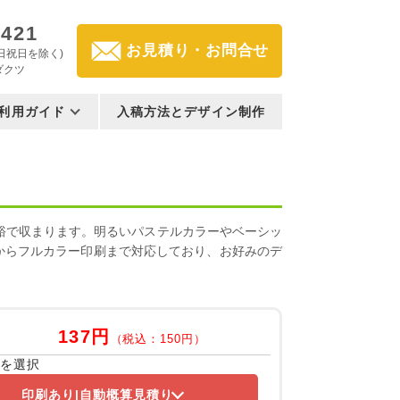
3421
お見積り・お問合せ
(土日祝日を除く)
ダクツ
利用ガイド
入稿方法とデザイン制作
裕で収まります。明るいパステルカラーやベーシッ
からフルカラー印刷まで対応しており、お好みのデ
137円
（税込：150円）
容を選択
印刷あり
自動概算見積り