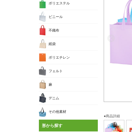
ポリエステル
ビニール
不織布
紙袋
ポリエチレン
フェルト
麻
デニム
その他素材
●商品詳細
形から探す