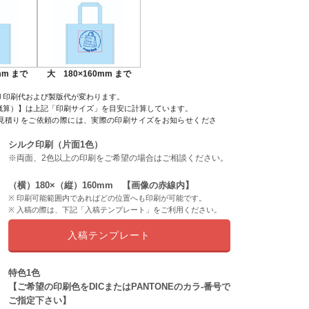
mm まで
大 180×160mm まで
り印刷代および製版代が変わります。
概算）】は上記「印刷サイズ」を目安に計算しています。
見積りをご依頼の際には、実際の印刷サイズをお知らせくださ
シルク印刷（片面1色）
※両面、2色以上の印刷をご希望の場合はご相談ください。
（横）180×（縦）160mm 【画像の赤線内】
印刷可能範囲内であればどの位置へも印刷が可能です。
入稿の際は、下記「入稿テンプレート」をご利用ください。
入稿テンプレート
特色1色
【ご希望の印刷色をDICまたはPANTONEのカラ-番号で
ご指定下さい】