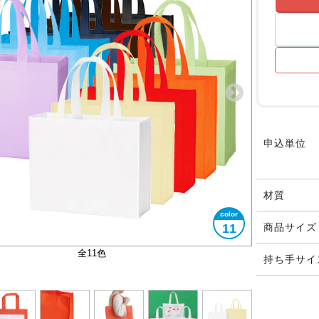
申込単位
材質
11
商品サイズ
バイアス仕上げ
大きさイメージ
A4サイズ対応
名入れ事例
全11色
持ち手サイ