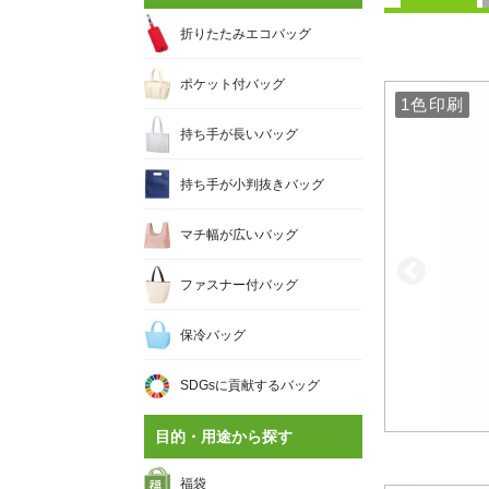
折りたたみエコバッグ
ポケット付バッグ
1色印刷
1色印刷
持ち手が長いバッグ
持ち手が小判抜きバッグ
マチ幅が広いバッグ
ファスナー付バッグ
保冷バッグ
SDGsに貢献するバッグ
目的・用途から探す
福袋