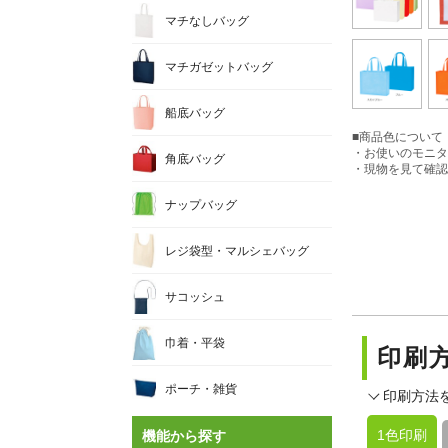
マチなしバッグ
マチガゼットバッグ
船底バッグ
■商品色について
・お使いのモニタ
角底バッグ
・現物を見て確認
ナップバッグ
レジ袋型・マルシェバッグ
サコッシュ
巾着・平袋
印刷
ポーチ・雑貨
印刷方法
1色印刷
機能から探す