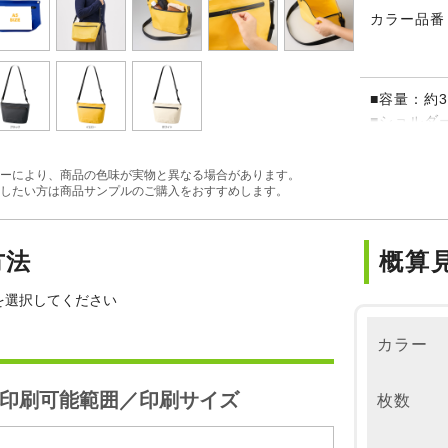
カラー品番
■容量：約3
■ショルダ
■取扱説明
■OPP個包
ーにより、商品の色味が実物と異なる場合があります。
※名入れ
したい方は商品サンプルのご購入をおすすめします。
す。個別包
方法
概算
を選択してください
カラー
印刷可能範囲／印刷サイズ
枚数