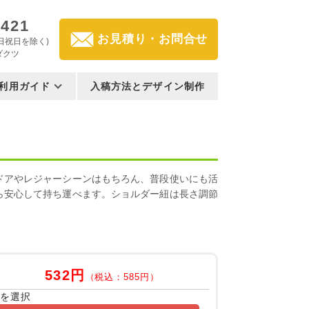
3421
お見積り・お問合せ
(土日祝日を除く)
ダクツ
利用ガイド
入稿方法とデザイン制作
ドアやレジャーシーンはもちろん、普段使いにも活
ら安心して持ち運べます。ショルダー紐は長さ調節
532円
（税込：585円）
容を選択