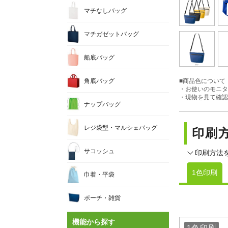
マチなしバッグ
マチガゼットバッグ
船底バッグ
角底バッグ
■商品色について
・お使いのモニタ
・現物を見て確認
ナップバッグ
レジ袋型・マルシェバッグ
印刷
サコッシュ
印刷方法
1色印刷
巾着・平袋
ポーチ・雑貨
機能から探す
1色印刷
1色印刷