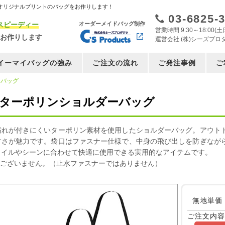
オリジナルプリントのバッグをお作りします！
03-6825-
スピーディー
オーダーメイドバッグ制作
営業時間 9:30～18:00
お作りします
運営会社 (株)シーズプロ
イーマイバッグの強み
ご注文の流れ
ご発注事例
ご
ーバッグ
・ターポリンショルダーバッグ
汚れが付きにくいターポリン素材を使用したショルダーバッグ。アウト
すさが魅力です。袋口はファスナー仕様で、中身の飛び出しを防ぎなが
タイルやシーンに合わせて快適に使用できる実用的なアイテムです。
はございません。（止水ファスナーではありません）
無地単価
ご注文内