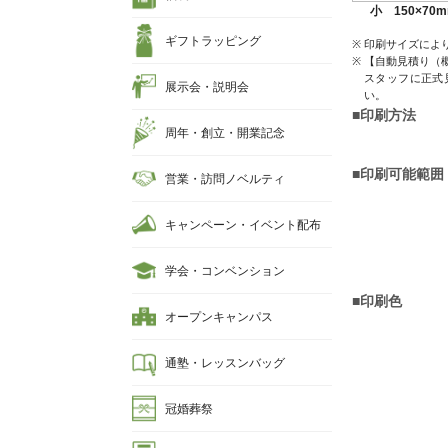
小 150×70
ギフトラッピング
印刷サイズによ
【自動見積り（
スタッフに正式
展示会・説明会
い。
■印刷方法
周年・創立・開業記念
■印刷可能範囲
営業・訪問ノベルティ
キャンペーン・イベント配布
学会・コンベンション
■印刷色
オープンキャンパス
通塾・レッスンバッグ
冠婚葬祭