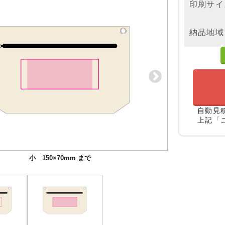
印刷サイ
納品地域
自動見
上記「
小 150×70mm まで
大 180×70mm まで