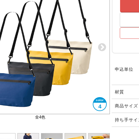
申込単位
材質
4
商品サイズ
開口部ファスナー付き
大きさイメージ
使用イメージ
バッグ内側
A5サイズ
全4色
持ち手サイ