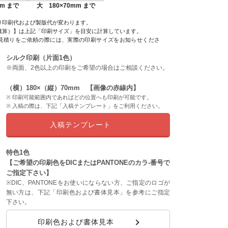
mm まで
大 180×70mm まで
り印刷代および製版代が変わります。
概算）】は上記「印刷サイズ」を目安に計算しています。
見積りをご依頼の際には、実際の印刷サイズをお知らせくださ
シルク印刷（片面1色）
※両面、2色以上の印刷をご希望の場合はご相談ください。
（横）180×（縦）70mm 【画像の赤線内】
印刷可能範囲内であればどの位置へも印刷が可能です。
入稿の際は、下記「入稿テンプレート」をご利用ください。
入稿テンプレート
特色1色
【ご希望の印刷色をDICまたはPANTONEのカラ-番号で
ご指定下さい】
※DIC、PANTONEをお使いにならない方、ご指定のロゴが
無い方は、下記「印刷色および書体見本」を参考にご指定
下さい。
印刷色および書体見本