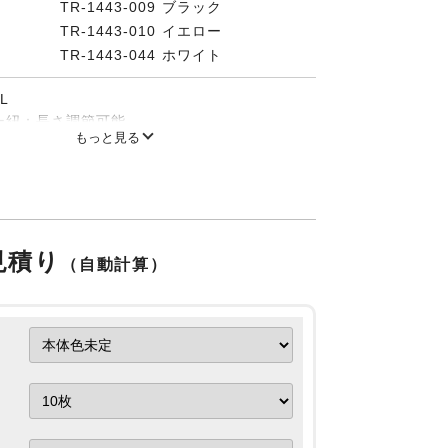
TR-1443-009 ブラック
TR-1443-010 イエロー
TR-1443-044 ホワイト
L
ー紐：長さ調節可能
もっと見る
書付き
装
ありの場合は、本体のみでのお届けとなりま
装をご希望の場合はご相談くださいませ。
見積り
（自動計算）