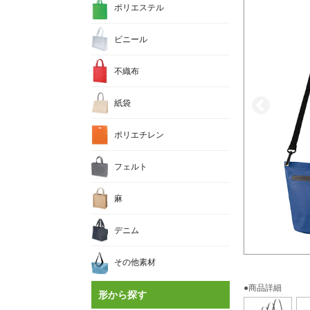
ポリエステル
ビニール
不織布
紙袋
ポリエチレン
フェルト
麻
デニム
その他素材
●商品詳細
形から探す