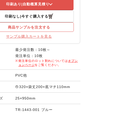
印刷あり
自動概算見積り
印刷なし
今すぐ購入する
商品サンプルを注文する
サンプル購入カートを見る
最少発注数：10枚～
発注単位：10枚
発注単位のロット割れについては
オプシ
ョンページ
をご覧ください。
PVC他
巾320×袋丈200×底マチ110mm
ズ
25×950mm
TR-1443-001 ブルー