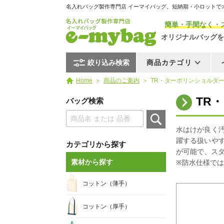
名入れバッグ製作専門店 イーマイバッグ。短納期・小ロットで
簡単・手間なく・
オリジナルバッグを
絞り込み検索
商品カテゴリ
Home
商品のご案内
TR・ターポリンショルダ
TR
バッグ検索
水はけが良く
躍する扱いや
カテゴリから探す
が可能で、ス
素材から探す
※防水仕様で
コットン（薄手）
コットン（厚手）