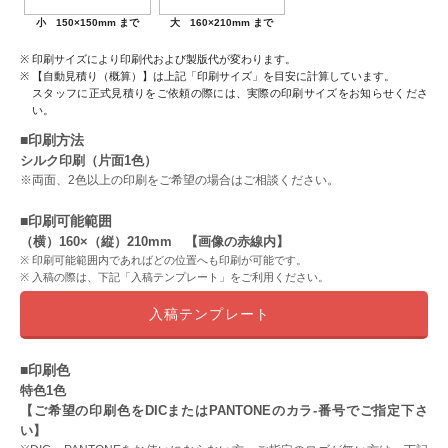
小 150×150mm まで
大 160×210mm まで
印刷サイズにより印刷代および製版代が変わります。
【自動見積り（概算）】は上記「印刷サイズ」を目安に計算しています。
スタッフに正式見積りをご依頼の際には、実際の印刷サイズをお知らせくださ
い。
■印刷方法
シルク印刷（片面1色）
※両面、2色以上の印刷をご希望の場合はご相談ください。
■印刷可能範囲
（横）160×（縦）210mm 【画像の赤線内】
印刷可能範囲内であればどの位置へも印刷が可能です。
入稿の際は、下記「入稿テンプレート」をご利用ください。
入稿テンプレート
■印刷色
特色1色
【ご希望の印刷色をDICまたはPANTONEのカラ-番号でご指定下さ
い】