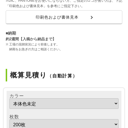
※DIC、PANTONEをお使いにならない方、ご指定のロゴが無い方は、下記
「印刷色および書体見本」を参考にご指定下さい。
印刷色および書体見本
■納期
約2週間【入稿から納品まで】
工場の混雑状況により前後します。
納期をお急ぎの方はご相談ください。
概算見積り
（自動計算）
カラー
枚数