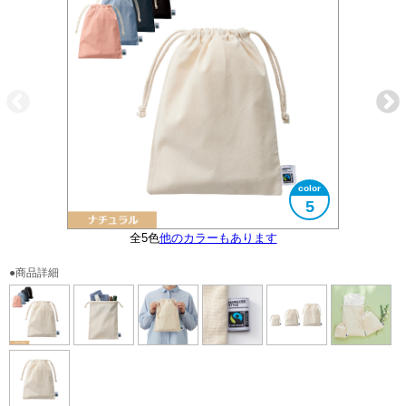
5
3サイズ展開の真ん中のサイズです
フェアトレード認証ラベル付
全5色
他のカラーもあります
大きさイメージ
使用イメージ
使用イメージ
●商品詳細