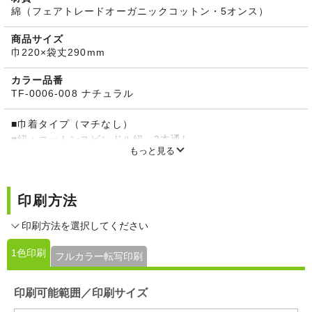
綿（フェアトレードオーガニックコットン・5オンス）
商品サイズ
巾220×袋丈290mm
カラー品番
TF-0006-008 ナチュラル
■巾着タイプ（マチなし）
■紐：コットンスピンドル紐 2本通し
もっと見る
■フェアトレード認証ラベル付
※素材本来の風合いを生かした「生成り」ですので、製品ご
とに色合いが異なります。生地表面に黒いツブツブ（植物の
印刷方法
破片）が見られますが、これは素材本来の風合いを生かした
ものですのでご了承ください。
印刷方法を選択してください
1色印刷
フルカラー転写印刷
印刷可能範囲／印刷サイズ