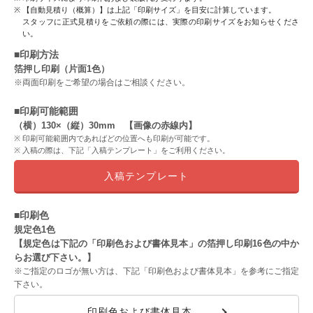
【自動見積り（概算）】は上記「印刷サイズ」を目安に計算しています。
スタッフに正式見積りをご依頼の際には、実際の印刷サイズをお知らせくださ
い。
■印刷方法
箔押し印刷（片面1色）
※両面印刷をご希望の場合はご相談ください。
■印刷可能範囲
（横）130×（縦）30mm 【画像の赤線内】
印刷可能範囲内であればどの位置へも印刷が可能です。
入稿の際は、下記「入稿テンプレート」をご利用ください。
入稿テンプレート
■印刷色
規定色1色
【規定色は下記の「印刷色および書体見本」の箔押し印刷16色の中か
らお選び下さい。】
※ご指定のロゴが無い方は、下記「印刷色および書体見本」を参考にご指定
下さい。
印刷色および書体見本