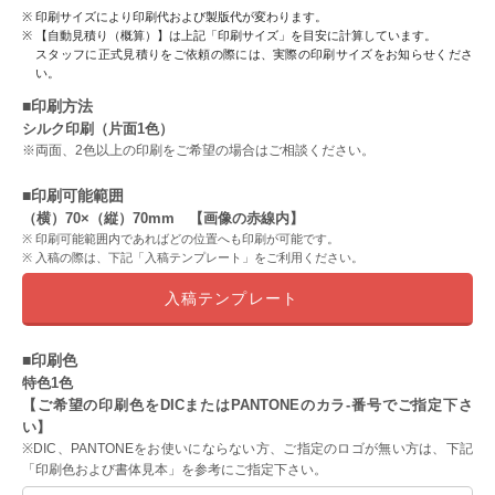
印刷サイズにより印刷代および製版代が変わります。
【自動見積り（概算）】は上記「印刷サイズ」を目安に計算しています。
スタッフに正式見積りをご依頼の際には、実際の印刷サイズをお知らせくださ
い。
■印刷方法
シルク印刷（片面1色）
※両面、2色以上の印刷をご希望の場合はご相談ください。
■印刷可能範囲
（横）70×（縦）70mm 【画像の赤線内】
印刷可能範囲内であればどの位置へも印刷が可能です。
入稿の際は、下記「入稿テンプレート」をご利用ください。
入稿テンプレート
■印刷色
特色1色
【ご希望の印刷色をDICまたはPANTONEのカラ-番号でご指定下さ
い】
※DIC、PANTONEをお使いにならない方、ご指定のロゴが無い方は、下記
「印刷色および書体見本」を参考にご指定下さい。