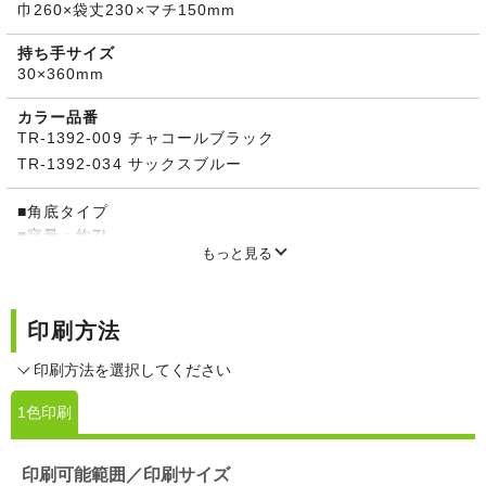
巾260×袋丈230×マチ150mm
持ち手サイズ
30×360mm
カラー品番
TR-1392-009 チャコールブラック
TR-1392-034 サックスブルー
■角底タイプ
■容量：約7L
もっと見る
■サイドポケット付
■裏面アルミコーティング
印刷方法
印刷方法を選択してください
1色印刷
印刷可能範囲／印刷サイズ