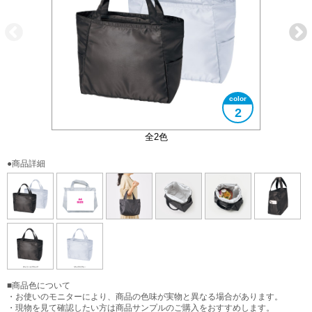
2
内側アルミコーティング
サイドポケット付き
大きさイメージ
A4サイズ対応
使用イメージ
全2色
●商品詳細
■商品色について
・お使いのモニターにより、商品の色味が実物と異なる場合があります。
・現物を見て確認したい方は商品サンプルのご購入をおすすめします。