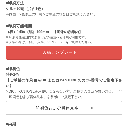
■印刷方法
シルク印刷（片面1色）
※両面、2色以上の印刷をご希望の場合はご相談ください。
■印刷可能範囲
（横）140×（縦）100mm 【画像の赤線内】
印刷可能範囲内であればどの位置へも印刷が可能です。
入稿の際は、下記「入稿テンプレート」をご利用ください。
入稿テンプレート
■印刷色
特色1色
【ご希望の印刷色をDICまたはPANTONEのカラ-番号でご指定下さ
い】
※DIC、PANTONEをお使いにならない方、ご指定のロゴが無い方は、下記
「印刷色および書体見本」を参考にご指定下さい。
印刷色および書体見本
■納期