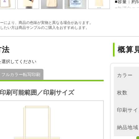
■容量：約5
■無漂白エ
※ナチュラ
※素材本来
ーにより、商品の色味が実物と異なる場合があります。
したい方は商品サンプルのご購入をおすすめします。
品ごとに色
（植物の破
いを生かし
方法
概算
※在庫無く
によってご
を選択してください
ご了承くだ
フルカラー転写印刷
カラー
印刷可能範囲／印刷サイズ
枚数
印刷サイ
納品地域