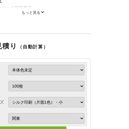
L
コマーク認定商品
もっと見る
ルとカラーで価格が異なります。
の風合いを生かした「生成り」ですので、製
合いが異なります。生地表面に黒いツブツブ
片）が見られますが、これは素材本来の風合
たものですのでご了承ください。
見積り
なり次第販売終了となります。（タイミング
（自動計算）
注文後に欠品となる場合がございます。予め
さいませ。）
ズ