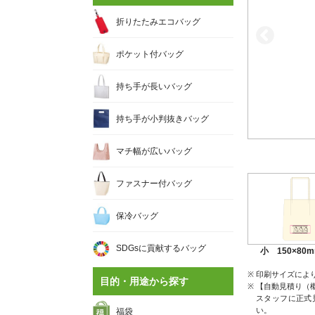
折りたたみエコバッグ
ポケット付バッグ
持ち手が長いバッグ
持ち手が小判抜きバッグ
マチ幅が広いバッグ
ファスナー付バッグ
保冷バッグ
SDGsに貢献するバッグ
小 150×80
印刷サイズによ
目的・用途から探す
【自動見積り（
スタッフに正式
い。
福袋