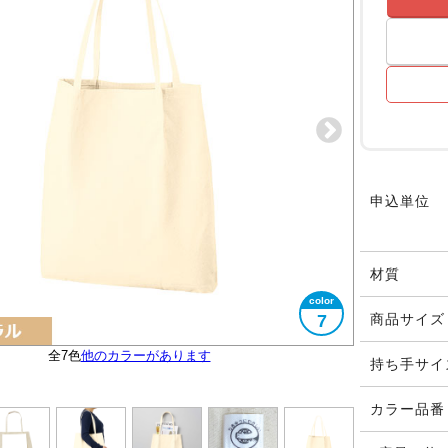
申込単位
材質
7
商品サイズ
全7色
エコマークタグ付き
他のカラーがあります
大きさイメージ
B4サイズ対応
使用イメージ
持ち手サイ
カラー品番