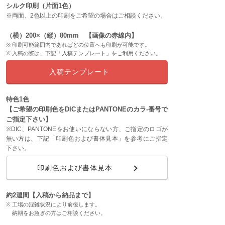
シルク印刷（片面1色）
※両面、2色以上の印刷をご希望の場合はご相談ください。
（横）200×（縦）80mm 【画像の赤線内】
印刷可能範囲内であればどの位置へも印刷が可能です。
入稿の際は、下記「入稿テンプレート」をご利用ください。
入稿テンプレート
特色1色
【ご希望の印刷色をDICまたはPANTONEのカラ-番号で
ご指定下さい】
※DIC、PANTONEをお使いにならない方、ご指定のロゴが
無い方は、下記「印刷色および書体見本」を参考にご指定
下さい。
印刷色および書体見本
約2週間【入稿から納品まで】
工場の混雑状況により前後します。
納期をお急ぎの方はご相談ください。