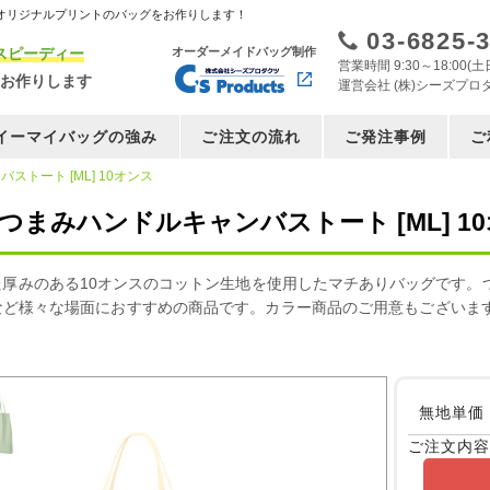
オリジナルプリントのバッグをお作りします！
03-6825-
スピーディー
オーダーメイドバッグ制作
営業時間 9:30～18:00
お作りします
運営会社 (株)シーズプロ
イーマイバッグの強み
ご注文の流れ
ご発注事例
ご
ストート [ML] 10オンス
・つまみハンドルキャンバストート [ML] 1
た厚みのある10オンスのコットン生地を使用したマチありバッグです。
など様々な場面におすすめの商品です。カラー商品のご用意もございま
無地単価
ご注文内