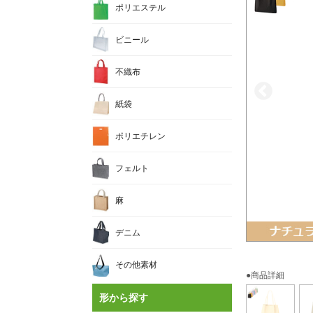
ポリエステル
ビニール
不織布
紙袋
ポリエチレン
フェルト
麻
デニム
その他素材
●商品詳細
形から探す