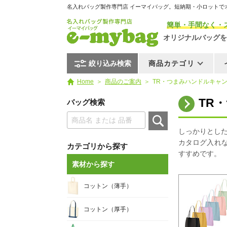
名入れバッグ製作専門店 イーマイバッグ。短納期・小ロットで
簡単・手間なく・
オリジナルバッグを
絞り込み検索
商品カテゴリ
Home
商品のご案内
TR・つまみハンドルキャンバ
TR
バッグ検索
しっかりとし
カタログ入れ
カテゴリから探す
すすめです。
素材から探す
コットン（薄手）
コットン（厚手）