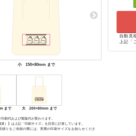
自動見
上記「
小 150×80mm まで
大 200×80mm まで
mm まで
大 200×80mm まで
り印刷代および製版代が変わります。
概算）】は上記「印刷サイズ」を目安に計算しています。
見積りをご依頼の際には、実際の印刷サイズをお知らせくださ