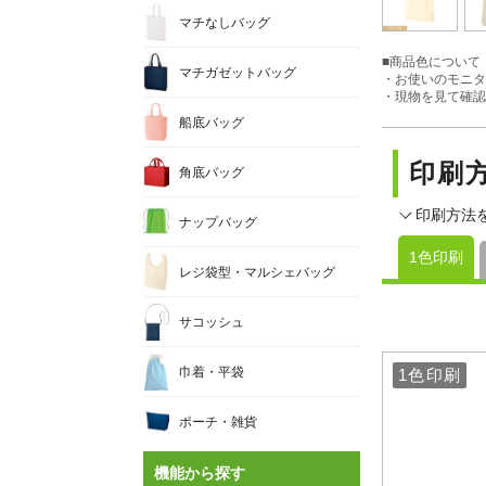
マチなしバッグ
■商品色について
マチガゼットバッグ
・お使いのモニタ
・現物を見て確認
船底バッグ
印刷
角底バッグ
印刷方法
ナップバッグ
1色印刷
レジ袋型・マルシェバッグ
サコッシュ
巾着・平袋
1色印刷
1色印刷
ポーチ・雑貨
機能から探す