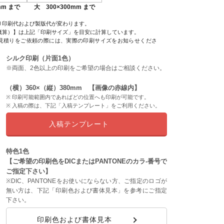
mm まで
大 300×300mm まで
り印刷代および製版代が変わります。
概算）】は上記「印刷サイズ」を目安に計算しています。
見積りをご依頼の際には、実際の印刷サイズをお知らせくださ
シルク印刷（片面1色）
※両面、2色以上の印刷をご希望の場合はご相談ください。
（横）360×（縦）380mm 【画像の赤線内】
印刷可能範囲内であればどの位置へも印刷が可能です。
入稿の際は、下記「入稿テンプレート」をご利用ください。
入稿テンプレート
特色1色
【ご希望の印刷色をDICまたはPANTONEのカラ-番号で
ご指定下さい】
※DIC、PANTONEをお使いにならない方、ご指定のロゴが
無い方は、下記「印刷色および書体見本」を参考にご指定
下さい。
印刷色および書体見本