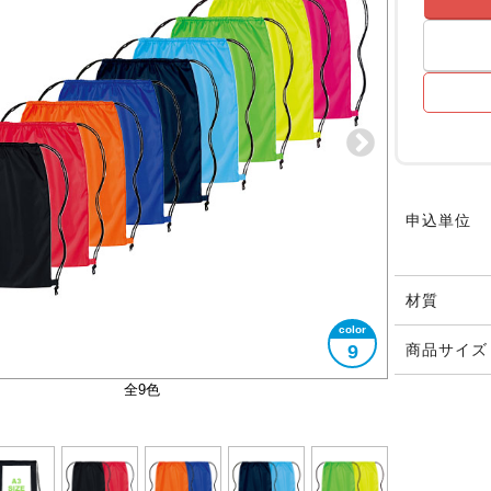
申込単位
材質
9
商品サイズ
A3サイズ対応
全9色