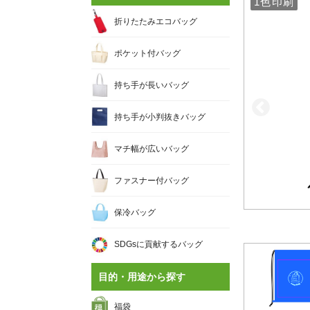
1色印刷
1色印刷
折りたたみエコバッグ
ポケット付バッグ
持ち手が長いバッグ
持ち手が小判抜きバッグ
マチ幅が広いバッグ
ファスナー付バッグ
保冷バッグ
SDGsに貢献するバッグ
目的・用途から探す
福袋