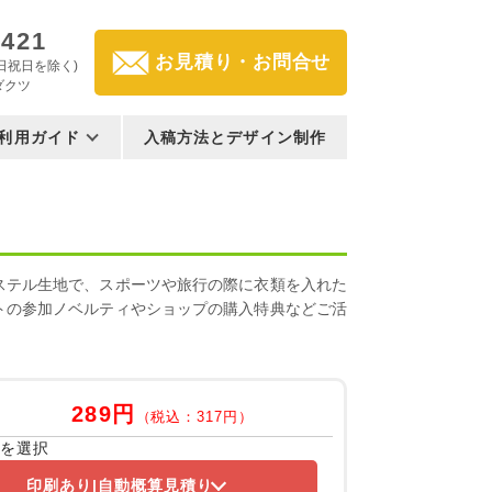
3421
お見積り・お問合せ
(土日祝日を除く)
ダクツ
利用ガイド
入稿方法とデザイン制作
ステル生地で、スポーツや旅行の際に衣類を入れた
トの参加ノベルティやショップの購入特典などご活
289円
（税込：317円）
容を選択
印刷あり
自動概算見積り