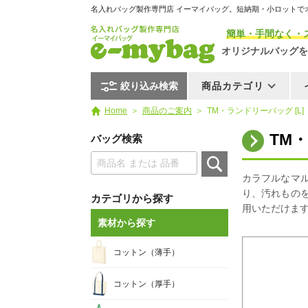
名入れバッグ製作専門店 イーマイバッグ。短納期・小ロットで
簡単・手間なく・
オリジナルバッグを
絞り込み検索
商品カテゴリ
Home
商品のご案内
TM・ランドリーバッグ [L]
TM
バッグ検索
カラフルなマ
り、汚れもの
カテゴリから探す
用いただけま
素材から探す
コットン（薄手）
コットン（厚手）