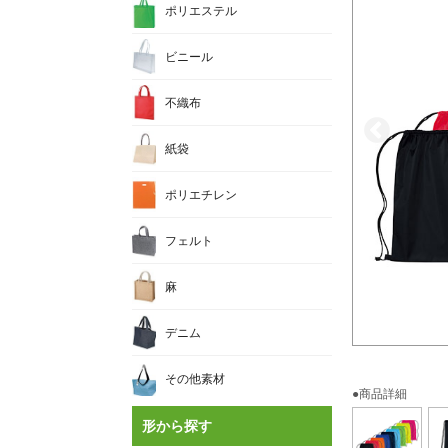
ポリエステル
ビニール
不織布
紙袋
ポリエチレン
フェルト
麻
デニム
その他素材
●商品詳細
形から探す