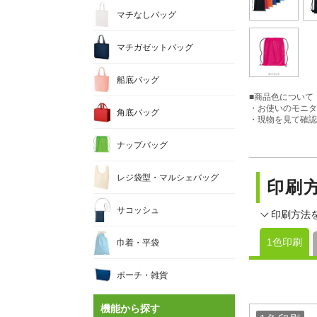
マチなしバッグ
マチガゼットバッグ
船底バッグ
■商品色について
・お使いのモニタ
角底バッグ
・現物を見て確認
ナップバッグ
レジ袋型・マルシェバッグ
印刷
サコッシュ
印刷方法
1色印刷
巾着・平袋
ポーチ・雑貨
機能から探す