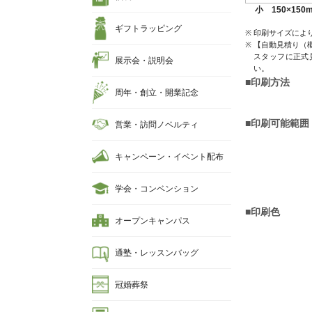
小 150×150
ギフトラッピング
印刷サイズによ
【自動見積り（
スタッフに正式
展示会・説明会
い。
■印刷方法
周年・創立・開業記念
■印刷可能範囲
営業・訪問ノベルティ
キャンペーン・イベント配布
学会・コンベンション
■印刷色
オープンキャンパス
通塾・レッスンバッグ
冠婚葬祭