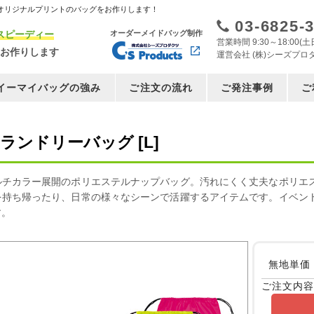
オリジナルプリントのバッグをお作りします！
03-6825-
スピーディー
オーダーメイドバッグ制作
営業時間 9:30～18:00
お作りします
運営会社 (株)シーズプロ
イーマイバッグの強み
ご注文の流れ
ご発注事例
ご
・ランドリーバッグ [L]
ルチカラー展開のポリエステルナップバッグ。汚れにくく丈夫なポリエ
を持ち帰ったり、日常の様々なシーンで活躍するアイテムです。イベン
す。
無地単価
ご注文内