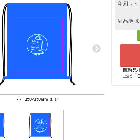
印刷サイ
納品地域
自動見
上記「
小 150×150mm まで
大 300×300mm まで