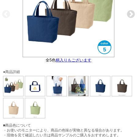
5
無地と柄入りがございます
全5色
大きさイメージ
柄入りもございます
A5サイズ対応
●商品詳細
■商品色について
・お使いのモニターにより、商品の色味が実物と異なる場合があります。
・現物を見て確認したい方は商品サンプルのご購入をおすすめします。