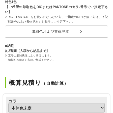
特色1色
【ご希望の印刷色をDICまたはPANTONEのカラ-番号でご指定下さ
い】
※DIC、PANTONEをお使いにならない方、ご指定のロゴが無い方は、下記
「印刷色および書体見本」を参考にご指定下さい。
印刷色および書体見本
■納期
約2週間【入稿から納品まで】
工場の混雑状況により前後します。
納期をお急ぎの方はご相談ください。
概算見積り
（自動計算）
カラー