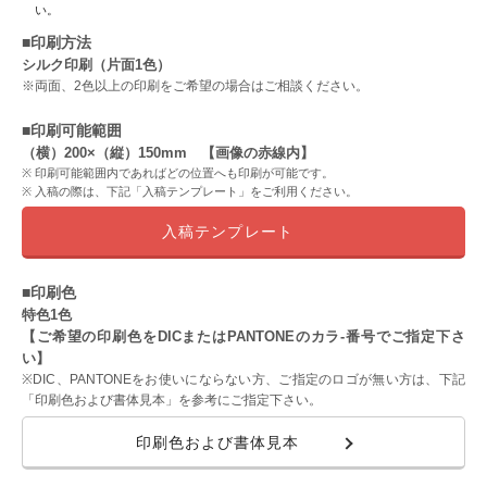
い。
■印刷方法
シルク印刷（片面1色）
※両面、2色以上の印刷をご希望の場合はご相談ください。
■印刷可能範囲
（横）200×（縦）150mm 【画像の赤線内】
印刷可能範囲内であればどの位置へも印刷が可能です。
入稿の際は、下記「入稿テンプレート」をご利用ください。
入稿テンプレート
■印刷色
特色1色
【ご希望の印刷色をDICまたはPANTONEのカラ-番号でご指定下さ
い】
※DIC、PANTONEをお使いにならない方、ご指定のロゴが無い方は、下記
「印刷色および書体見本」を参考にご指定下さい。
印刷色および書体見本