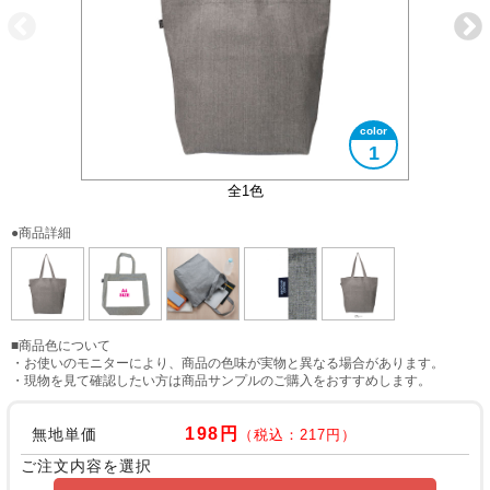
1
リサイクルコットンタグ付き
A4サイズ対応
使用イメージ
全1色
●商品詳細
■商品色について
・お使いのモニターにより、商品の色味が実物と異なる場合があります。
・現物を見て確認したい方は商品サンプルのご購入をおすすめします。
198円
無地単価
（税込：217円）
ご注文内容を選択