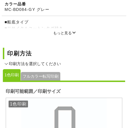
カラー品番
MC-BD084-GY グレー
■船底タイプ
■リサイクルコットンタグ付き
もっと見る
印刷方法
印刷方法を選択してください
1色印刷
フルカラー転写印刷
印刷可能範囲／印刷サイズ
1色印刷
1色印刷