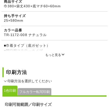
商品サイズ
巾380×袋丈430×底マチ60+60mm
持ち手サイズ
25×580mm
カラー品番
TR-1172-008 ナチュラル
■巾着タイプ（底ガゼット）
■開口部フラワータイプ
もっと見る
■容量：約13L
■紐：コットン平紐 2本通し
■オーガニックコットンマーク付
印刷方法
※ナチュラルのみ価格が異なります。
※素材本来の風合いを生かした「生成り」ですので、製品ご
印刷方法を選択してください
とに色合いが異なります。生地表面に黒いツブツブ（植物の
破片）が見られますが、これは素材本来の風合いを生かした
1色印刷
フルカラー転写印刷
ものですのでご了承ください。
印刷可能範囲／印刷サイズ