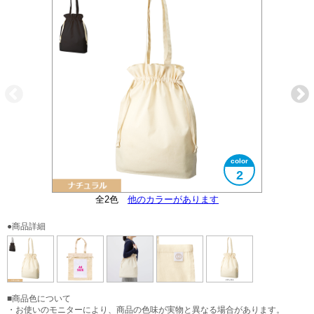
2
オーガニックコットンマーク付
全2色
大きさイメージ
他のカラーがあります
A4サイズ対応
●商品詳細
■商品色について
・お使いのモニターにより、商品の色味が実物と異なる場合があります。