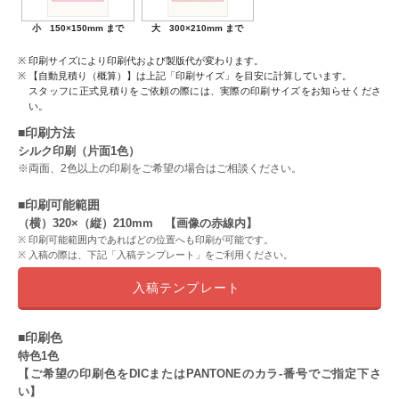
小 150×150mm まで
大 300×210mm まで
印刷サイズにより印刷代および製版代が変わります。
【自動見積り（概算）】は上記「印刷サイズ」を目安に計算しています。
スタッフに正式見積りをご依頼の際には、実際の印刷サイズをお知らせくださ
い。
■印刷方法
シルク印刷（片面1色）
※両面、2色以上の印刷をご希望の場合はご相談ください。
■印刷可能範囲
（横）320×（縦）210mm 【画像の赤線内】
印刷可能範囲内であればどの位置へも印刷が可能です。
入稿の際は、下記「入稿テンプレート」をご利用ください。
入稿テンプレート
■印刷色
特色1色
【ご希望の印刷色をDICまたはPANTONEのカラ-番号でご指定下さ
い】