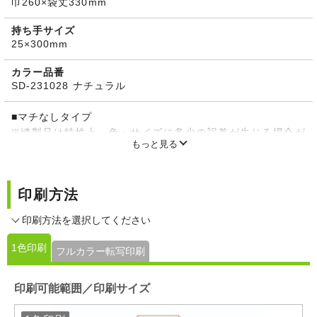
巾260×袋丈330mm
持ち手サイズ
25×300mm
カラー品番
SD-231028 ナチュラル
■マチなしタイプ
※縫製品は特性上、色・サイズに多少の誤差が生じる場合が
もっと見る
ございます。
※素材本来の風合いを生かした「生成り」ですので、製品ご
とに色合いが異なります。生地表面に黒いツブツブ（植物の
印刷方法
破片）が見られますが、これは素材本来の風合いを生かした
ものですのでご了承ください。
印刷方法を選択してください
1色印刷
フルカラー転写印刷
印刷可能範囲／印刷サイズ