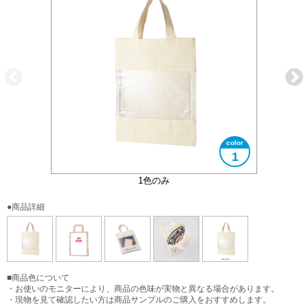
1
A4サイズ対応
使用イメージ
使用イメージ
1色のみ
●商品詳細
■商品色について
・お使いのモニターにより、商品の色味が実物と異なる場合があります。
・現物を見て確認したい方は商品サンプルのご購入をおすすめします。