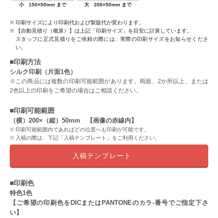
小 150×50mm まで
大 200×50mm まで
印刷サイズにより印刷代および製版代が変わります。
【自動見積り（概算）】は上記「印刷サイズ」を目安に計算しています。
スタッフに正式見積りをご依頼の際には、実際の印刷サイズをお知らせくださ
い。
■印刷方法
シルク印刷（片面1色）
※この商品には複数の印刷可能範囲があります。両面、2か所以上、または
2色以上の印刷をご希望の場合はご相談ください。
■印刷可能範囲
（横）200×（縦）50mm 【画像の赤線内】
印刷可能範囲内であればどの位置へも印刷が可能です。
入稿の際は、下記「入稿テンプレート」をご利用ください。
入稿テンプレート
■印刷色
特色1色
【ご希望の印刷色をDICまたはPANTONEのカラ-番号でご指定下さ
い】