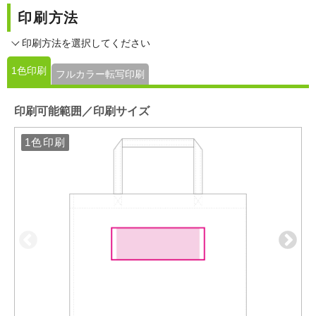
印刷方法
※全9色展開
販売開始となったカラーより順次掲載いたします。
印刷方法を選択してください
＜新仕様＞
1色印刷
フルカラー転写印刷
・側面部の超音波シールを廃止し、折りケイ仕様へ変更（バ
ッグの正面・背面の側面部分に関する仕様変更）
・側面中央部の生地合わせ部分が外側に出る仕様へ変更（従
印刷可能範囲／印刷サイズ
来は内側仕様）
1色印刷
1色印刷