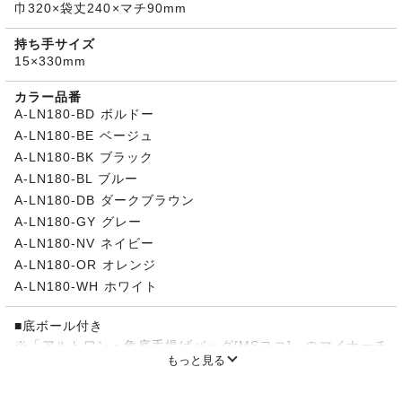
巾320×袋丈240×マチ90mm
持ち手サイズ
15×330mm
カラー品番
A-LN180-BD ボルドー
A-LN180-BE ベージュ
A-LN180-BK ブラック
A-LN180-BL ブルー
A-LN180-DB ダークブラウン
A-LN180-GY グレー
A-LN180-NV ネイビー
A-LN180-OR オレンジ
A-LN180-WH ホワイト
■底ボール付き
※「アルトワン・角底手提げバッグ[MSヨコ]」のマイナーチ
もっと見る
ェンジ商品です。超音波シールを廃止し、折りケイ仕様に変
更しました。