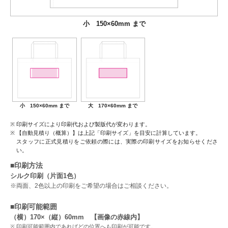
小 150×60mm まで
大 170×60mm まで
小 150×60mm まで
大 170×60mm まで
印刷サイズにより印刷代および製版代が変わります。
【自動見積り（概算）】は上記「印刷サイズ」を目安に計算しています。
スタッフに正式見積りをご依頼の際には、実際の印刷サイズをお知らせくださ
い。
■印刷方法
シルク印刷（片面1色）
※両面、2色以上の印刷をご希望の場合はご相談ください。
■印刷可能範囲
（横）170×（縦）60mm 【画像の赤線内】
印刷可能範囲内であればどの位置へも印刷が可能です。