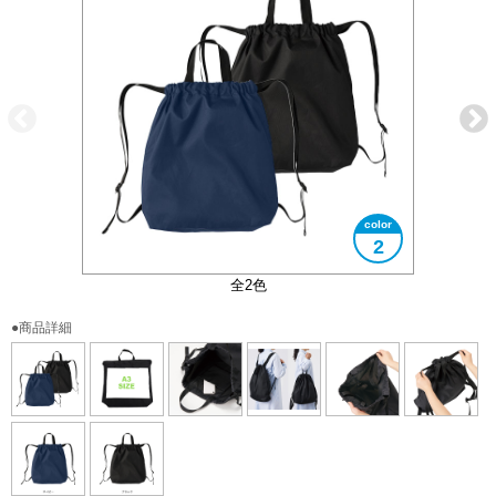
2
リュックと手提げバッグの2WAY仕様
ハンドルは内側に収納可能
内ポケット付き
A3サイズ対応
巾着タイプ
全2色
●商品詳細