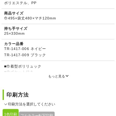
ポリエステル、PP
商品サイズ
巾495×袋丈480×マチ120mm
持ち手サイズ
25×330mm
カラー品番
TR-1417-006 ネイビー
TR-1417-009 ブラック
■巾着型ポリリュック
■内ポケット付き
もっと見る
■リュックと手提げバッグの2WAY仕様
印刷方法
印刷方法を選択してください
1色印刷
フルカラー転写印刷