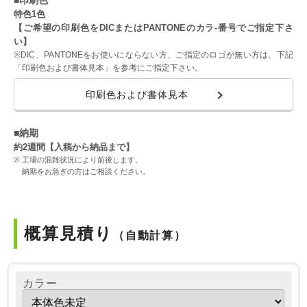
■印刷色
特色1色
【ご希望の印刷色をDICまたはPANTONEのカラ-番号でご指定下さ
い】
※DIC、PANTONEをお使いにならない方、ご指定のロゴが無い方は、下記
「印刷色および書体見本」を参考にご指定下さい。
印刷色および書体見本
■納期
約2週間【入稿から納品まで】
工場の混雑状況により前後します。
納期をお急ぎの方はご相談ください。
概算見積り
（自動計算）
カラー