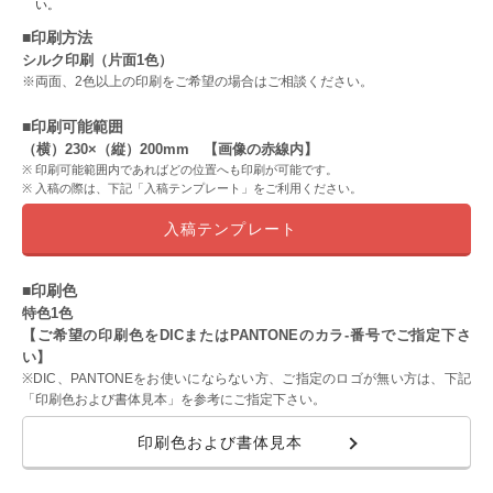
い。
■印刷方法
シルク印刷（片面1色）
※両面、2色以上の印刷をご希望の場合はご相談ください。
■印刷可能範囲
（横）230×（縦）200mm 【画像の赤線内】
印刷可能範囲内であればどの位置へも印刷が可能です。
入稿の際は、下記「入稿テンプレート」をご利用ください。
入稿テンプレート
■印刷色
特色1色
【ご希望の印刷色をDICまたはPANTONEのカラ-番号でご指定下さ
い】
※DIC、PANTONEをお使いにならない方、ご指定のロゴが無い方は、下記
「印刷色および書体見本」を参考にご指定下さい。
印刷色および書体見本