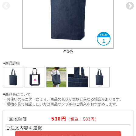
1
ベージュステッチ
大きさイメージ
A4サイズ対応
全1色
●商品詳細
■商品色について
・お使いのモニターにより、商品の色味が実物と異なる場合があります。
・現物を見て確認したい方は商品サンプルのご購入をおすすめします。
530円
無地単価
（税込：583円）
ご注文内容を選択