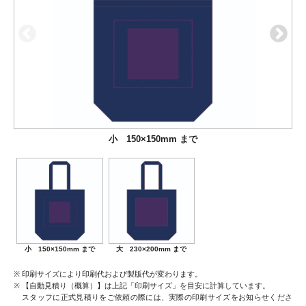
小 150×150mm まで
大 230×200mm まで
小 150×150mm まで
大 230×200mm まで
印刷サイズにより印刷代および製版代が変わります。
【自動見積り（概算）】は上記「印刷サイズ」を目安に計算しています。
スタッフに正式見積りをご依頼の際には、実際の印刷サイズをお知らせくださ