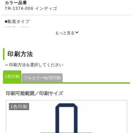
カラー品番
TR-1374-006 インディゴ
■船底タイプ
■容量：約9L
もっと見る
※生産過程で個々に誤差が生じやすい商品となります。あら
かじめご了承ください。
印刷方法
印刷方法を選択してください
1色印刷
フルカラー転写印刷
印刷可能範囲／印刷サイズ
1色印刷
1色印刷