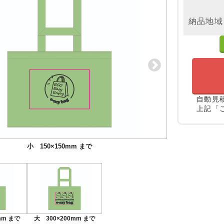
納品地域
自動見
上記「
小 150×150mm まで
大 300×200mm まで
mm まで
大 300×200mm まで