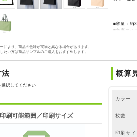
■容量：約3
■角底タイ
■第三者認
■短い持ち
ーにより、商品の色味が実物と異なる場合があります。
※縫製品で
したい方は商品サンプルのご購入をおすすめします。
方法
概算
を選択してください
カラー
印刷可能範囲／印刷サイズ
枚数
印刷サイ