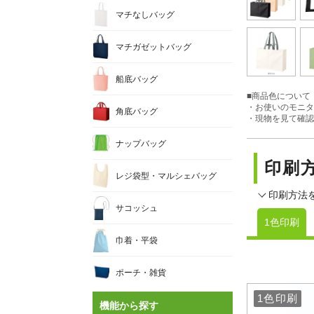
マチなしバッグ
マチガゼットバッグ
船底バッグ
■商品色について
・お使いのモニタ
角底バッグ
・現物を見て確認
ナップバッグ
印刷
レジ袋型・マルシェバッグ
印刷方法
サコッシュ
1色印刷
巾着・平袋
ポーチ・雑貨
1色印刷
1色印刷
機能から探す