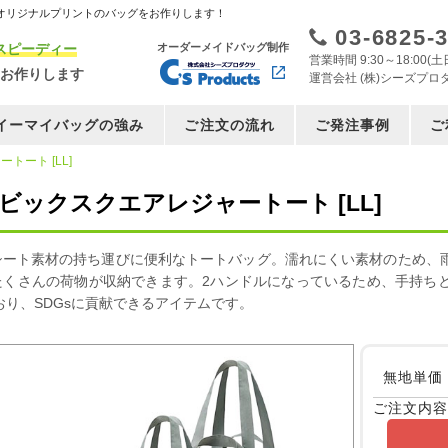
オリジナルプリントのバッグをお作りします！
03-6825-
スピーディー
オーダーメイドバッグ制作
営業時間 9:30～18:00
お作りします
運営会社 (株)シーズプロ
イーマイバッグの強み
ご注文の流れ
ご発注事例
ご
トート [LL]
・ビックスクエアレジャートート [LL]
シート素材の持ち運びに便利なトートバッグ。濡れにくい素材のため、
たくさんの荷物が収納できます。2ハンドルになっているため、手持ち
おり、SDGsに貢献できるアイテムです。
無地単価
ご注文内