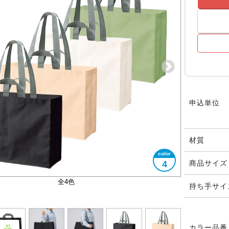
申込単位
材質
4
商品サイズ
大きさイメージ
大きさイメージ
A3サイズ対応
全4色
持ち手サイ
カラー品番