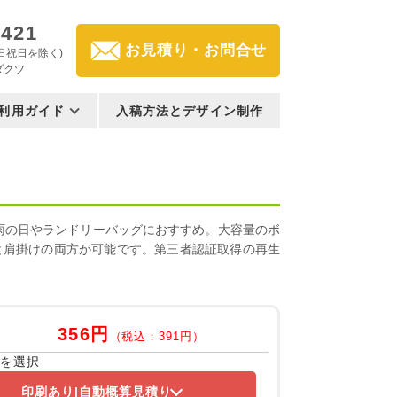
3421
お見積り・お問合せ
(土日祝日を除く)
ダクツ
利用ガイド
入稿方法とデザイン制作
雨の日やランドリーバッグにおすすめ。大容量のボ
と肩掛けの両方が可能です。第三者認証取得の再生
356円
（税込：391円）
容を選択
印刷あり
自動概算見積り