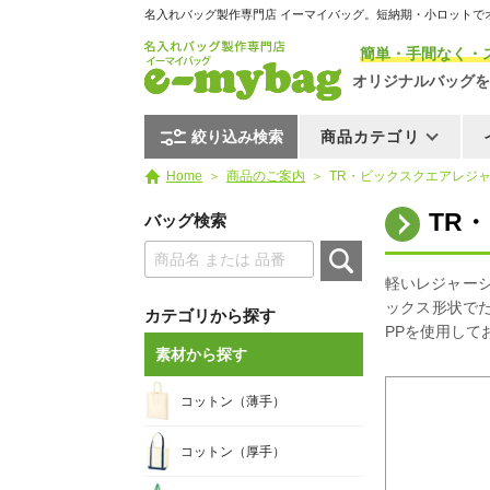
名入れバッグ製作専門店 イーマイバッグ。短納期・小ロットで
簡単・手間なく・
オリジナルバッグを
絞り込み検索
商品カテゴリ
Home
商品のご案内
TR・ビックスクエアレジャー
TR
バッグ検索
軽いレジャー
ックス形状で
カテゴリから探す
PPを使用して
素材から探す
コットン（薄手）
コットン（厚手）