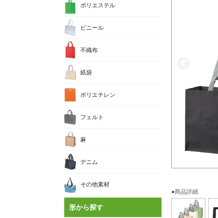
ポリエステル
ビニール
不織布
紙袋
ポリエチレン
フェルト
麻
デニム
その他素材
●商品詳細
形から探す