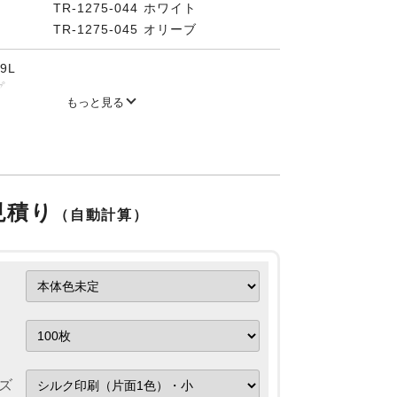
TR-1275-044 ホワイト
TR-1275-045 オリーブ
9L
プ
もっと見る
証取得の再生PPを使用
手と長い持ち手の2WAYハンドル
すので完全防水ではありません。
見積り
（自動計算）
ズ