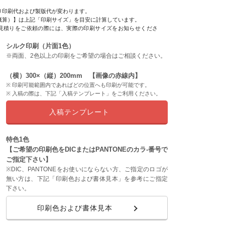
り印刷代および製版代が変わります。
概算）】は上記「印刷サイズ」を目安に計算しています。
見積りをご依頼の際には、実際の印刷サイズをお知らせくださ
シルク印刷（片面1色）
※両面、2色以上の印刷をご希望の場合はご相談ください。
（横）300×（縦）200mm 【画像の赤線内】
印刷可能範囲内であればどの位置へも印刷が可能です。
入稿の際は、下記「入稿テンプレート」をご利用ください。
入稿テンプレート
特色1色
【ご希望の印刷色をDICまたはPANTONEのカラ-番号で
ご指定下さい】
※DIC、PANTONEをお使いにならない方、ご指定のロゴが
無い方は、下記「印刷色および書体見本」を参考にご指定
下さい。
印刷色および書体見本